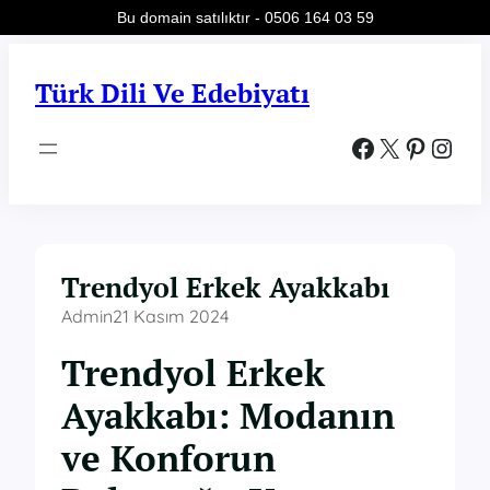
Bu domain satılıktır - 0506 164 03 59
İçeriğe
geç
Türk Dili Ve Edebiyatı
Facebook
X
Pinterest
Instagram
Trendyol Erkek Ayakkabı
Admin
21 Kasım 2024
Trendyol Erkek
Ayakkabı: Modanın
ve Konforun