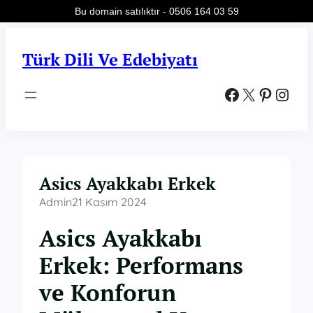
Bu domain satılıktır - 0506 164 03 59
İçeriğe
geç
Türk Dili Ve Edebiyatı
Facebook
X
Pinterest
Instagram
Asics Ayakkabı Erkek
Admin
21 Kasım 2024
Asics Ayakkabı
Erkek: Performans
ve Konforun