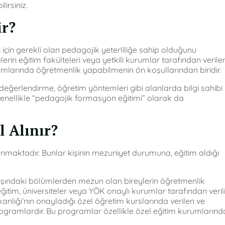
irsiniz.
ir?
için gerekli olan pedagojik yeterliliğe sahip olduğunu
erin eğitim fakülteleri veya yetkili kurumlar tarafından verile
umlarında öğretmenlik yapabilmenin ön koşullarından biridir.
me-değerlendirme, öğretim yöntemleri gibi alanlarda bilgi sahibi
 genellikle “pedagojik formasyon eğitimi” olarak da
l Alınır?
lunmaktadır. Bunlar kişinin mezuniyet durumuna, eğitim aldığı
dışındaki bölümlerden mezun olan bireylerin öğretmenlik
ğitim, üniversiteler veya YÖK onaylı kurumlar tarafından verili
kanlığı’nın onayladığı özel öğretim kurslarında verilen ve
rogramlardır. Bu programlar özellikle özel eğitim kurumlarınd