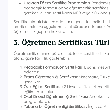
Uzaktan Eğitim Sertifika Programları:
Pandemi so
pedagojik formasyon ve öğretmenlik sertifikası 
gereken, alınan sertifikanın MEB veya YÖK onaylı
Sertifika almak isteyen adayların genellikle belirli bir
teorik dersler ve uygulamalı staj süreçlerini kapsar
öğretmenlik yapma hakkı tanınır.
3. Öğretmen Sertifikası Türl
Öğretmenlik alanına göre alınabilecek çeşitli sertifik
alana göre farklılık gösterebilir:
Pedagojik Formasyon Sertifikası:
Lisans mezunla
belgedir.
Branş Öğretmenliği Sertifikası:
Matematik, Türkçe
yöneliktir.
Özel Eğitim Sertifikası:
Zihinsel ve fiziksel engel
eğitimler sunulur.
Okul Öncesi Öğretmenliği Sertifikası:
Anaokulu ve
programlardır.
Yabancı Dil Öğretmenliği Sertifikası:
İngilizce, Al