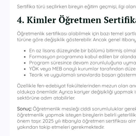
Sertifika türü seçilirken bireyin eğitim geçmişi, ilgi a
4. Kimler Öğretmen Sertifika
Öğretmenlik sertifikası alabilmek için bazı temel şartl
türüne göre değişiklik gösterebilir. Ancak genel itibar
En az lisans düzeyinde bir bölümü bitirmiş olma
Formasyon programına kabul edilen bir alan
Program süresince devam zorunluluğuna uym
YÖK veya MEB onaylı kurumlar tarafından düzen
Teorik ve uygulamalı sınavlarda başarı göster
Özellikle fen-edebiyat fakültelerinden mezun olan anc
oldukça önemlidir. Ayrıca kariyer değişikliği yapmak
sektörüne adım atabilirler.
Sonuç:
Öğretmenlik mesleği ciddi sorumluluklar gerekt
öğretmenlik yapmak isteyen bireylerin belirli yeterlil
önem taşır. 2025 yılı itibarıyla öğretmen sertifikası a
yakından takip etmeleri gerekmektedir.