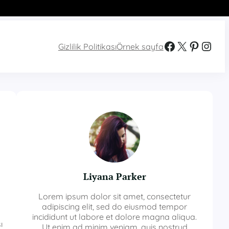
Facebook
X
Pinterest
Instagram
Gizlilik Politikası
Örnek sayfa
Liyana Parker
Lorem ipsum dolor sit amet, consectetur
adipiscing elit, sed do eiusmod tempor
incididunt ut labore et dolore magna aliqua.
ı
Ut enim ad minim veniam, quis nostrud