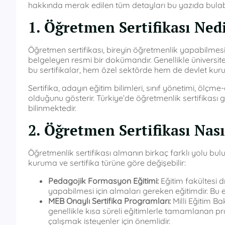
hakkında merak edilen tüm detayları bu yazıda bulabil
1. Öğretmen Sertifikası Ned
Öğretmen sertifikası, bireyin öğretmenlik yapabilmesi 
belgeleyen resmi bir dokümandır. Genellikle üniversitel
bu sertifikalar, hem özel sektörde hem de devlet kur
Sertifika, adayın eğitim bilimleri, sınıf yönetimi, ölç
olduğunu gösterir. Türkiye’de öğretmenlik sertifikası
bilinmektedir.
2. Öğretmen Sertifikası Nası
Öğretmenlik sertifikası almanın birkaç farklı yolu bu
kuruma ve sertifika türüne göre değişebilir:
Pedagojik Formasyon Eğitimi:
Eğitim fakültesi 
yapabilmesi için almaları gereken eğitimdir. Bu e
MEB Onaylı Sertifika Programları:
Milli Eğitim Ba
genellikle kısa süreli eğitimlerle tamamlanan p
çalışmak isteyenler için önemlidir.