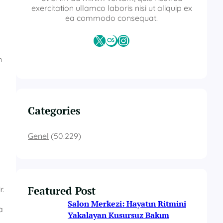
exercitation ullamco laboris nisi ut aliquip ex
ea commodo consequat.
X
Last.fm
Instagram
n
Categories
Genel
(50.229)
Featured Post
r.
Salon Merkezi: Hayatın Ritmini
a
Yakalayan Kusursuz Bakım