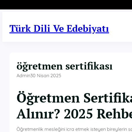
İçeriğe
geç
Türk Dili Ve Edebiyatı
öğretmen sertifikası
Admin
30 Nisan 2025
Öğretmen Sertifika
Alınır? 2025 Rehb
Öğretmenlik mesleğini icra etmek isteyen bireylerin s