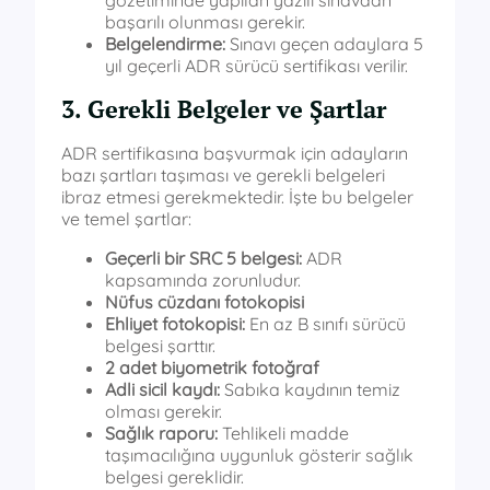
gözetiminde yapılan yazılı sınavdan
başarılı olunması gerekir.
Belgelendirme:
Sınavı geçen adaylara 5
yıl geçerli ADR sürücü sertifikası verilir.
3. Gerekli Belgeler ve Şartlar
ADR sertifikasına başvurmak için adayların
bazı şartları taşıması ve gerekli belgeleri
ibraz etmesi gerekmektedir. İşte bu belgeler
ve temel şartlar:
Geçerli bir SRC 5 belgesi:
ADR
kapsamında zorunludur.
Nüfus cüzdanı fotokopisi
Ehliyet fotokopisi:
En az B sınıfı sürücü
belgesi şarttır.
2 adet biyometrik fotoğraf
Adli sicil kaydı:
Sabıka kaydının temiz
olması gerekir.
Sağlık raporu:
Tehlikeli madde
taşımacılığına uygunluk gösterir sağlık
belgesi gereklidir.