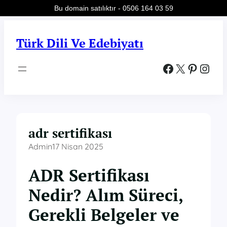
Bu domain satılıktır - 0506 164 03 59
İçeriğe
geç
Türk Dili Ve Edebiyatı
Facebook
X
Pinterest
Instagram
adr sertifikası
Admin
17 Nisan 2025
ADR Sertifikası
Nedir? Alım Süreci,
Gerekli Belgeler ve