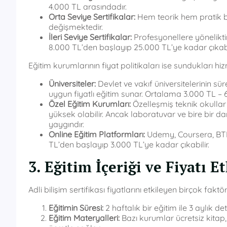
4.000 TL arasındadır.
Orta Seviye Sertifikalar:
Hem teorik hem pratik bil
değişmektedir.
İleri Seviye Sertifikalar:
Profesyonellere yöneliktir.
8.000 TL’den başlayıp 25.000 TL’ye kadar çıkab
Eğitim kurumlarının fiyat politikaları ise sundukları hi
Üniversiteler:
Devlet ve vakıf üniversitelerinin sü
uygun fiyatlı eğitim sunar. Ortalama 3.000 TL – 
Özel Eğitim Kurumları:
Özelleşmiş teknik okullar 
yüksek olabilir. Ancak laboratuvar ve bire bir d
yaygındır.
Online Eğitim Platformları:
Udemy, Coursera, BTK
TL’den başlayıp 3.000 TL’ye kadar çıkabilir.
3. Eğitim İçeriği ve Fiyatı E
Adli bilişim sertifikası fiyatlarını etkileyen birçok fakt
Eğitimin Süresi:
2 haftalık bir eğitim ile 3 aylık de
Eğitim Materyalleri:
Bazı kurumlar ücretsiz kitap,