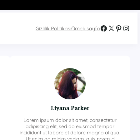
Facebook
X
Pinterest
Instagram
Gizlilik Politikası
Örnek sayfa
Liyana Parker
Lorem ipsum dolor sit amet, consectetur
adipiscing elit, sed do eiusmod tempor
incididunt ut labore et dolore magna aliqua.
Ut enim ad minim veniam, quis nostrud