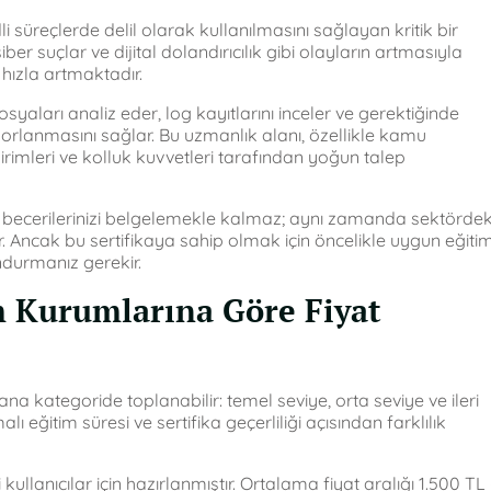
adli süreçlerde delil olarak kullanılmasını sağlayan kritik bir
 siber suçlar ve dijital dolandırıcılık gibi olayların artmasıyla
hızla artmaktadır.
 dosyaları analiz eder, log kayıtlarını inceler ve gerektiğinde
porlanmasını sağlar. Bu uzmanlık alanı, özellikle kamu
irimleri ve kolluk kuvvetleri tarafından yoğun talep
nik becerilerinizi belgelemekle kalmaz; aynı zamanda sektördek
tırır. Ancak bu sertifikaya sahip olmak için öncelikle uygun eğitim
ndurmanız gerekir.
im Kurumlarına Göre Fiyat
 ana kategoride toplanabilir: temel seviye, orta seviye ve ileri
lı eğitim süresi ve sertifika geçerliliği açısından farklılık
 kullanıcılar için hazırlanmıştır. Ortalama fiyat aralığı 1.500 TL