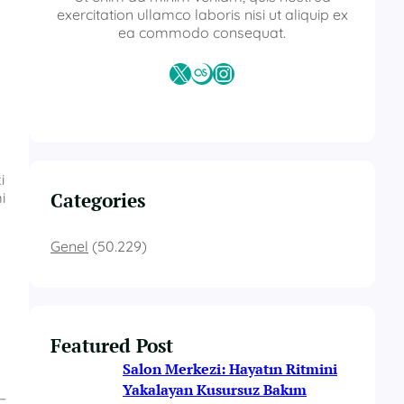
exercitation ullamco laboris nisi ut aliquip ex
ea commodo consequat.
X
Last.fm
Instagram
i
Categories
i
Genel
(50.229)
Featured Post
Salon Merkezi: Hayatın Ritmini
Yakalayan Kusursuz Bakım
 –