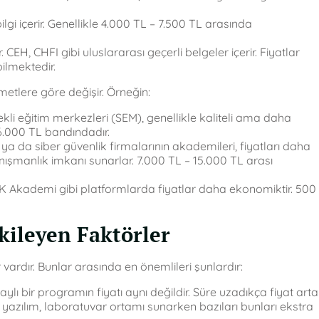
gi içerir. Genellikle 4.000 TL – 7.500 TL arasında
 CEH, CHFI gibi uluslararası geçerli belgeler içerir. Fiyatlar
ilmektedir.
zmetlere göre değişir. Örneğin:
rekli eğitim merkezleri (SEM), genellikle kaliteli ama daha
6.000 TL bandındadır.
ya da siber güvenlik firmalarının akademileri, fiyatları daha
anışmanlık imkanı sunarlar. 7.000 TL – 15.000 TL arası
 Akademi gibi platformlarda fiyatlar daha ekonomiktir. 500
tkileyen Faktörler
ör vardır. Bunlar arasında en önemlileri şunlardır:
taylı bir programın fiyatı aynı değildir. Süre uzadıkça fiyat artar
 yazılım, laboratuvar ortamı sunarken bazıları bunları ekstra