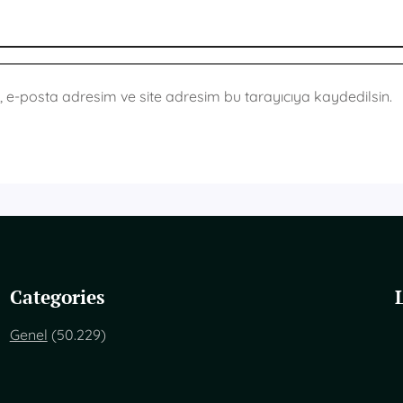
 e-posta adresim ve site adresim bu tarayıcıya kaydedilsin.
Categories
Genel
(50.229)