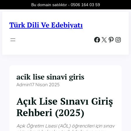
Bu domain satılıktır - 0506 164 03 59
İçeriğe
geç
Türk Dili Ve Edebiyatı
Facebook
X
Pinterest
Instagram
acik lise sinavi giris
Admin
17 Nisan 2025
Açık Lise Sınavı Giriş
Rehberi (2025)
Açık Öğretim Lisesi (AÖL) öğrencileri için sınav