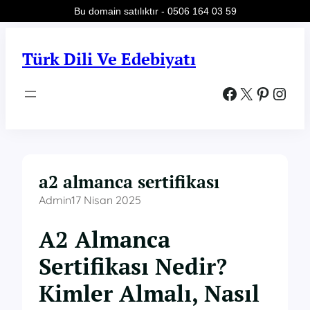
Bu domain satılıktır - 0506 164 03 59
İçeriğe
geç
Türk Dili Ve Edebiyatı
Facebook
X
Pinterest
Instagram
a2 almanca sertifikası
Admin
17 Nisan 2025
A2 Almanca
Sertifikası Nedir?
Kimler Almalı, Nasıl