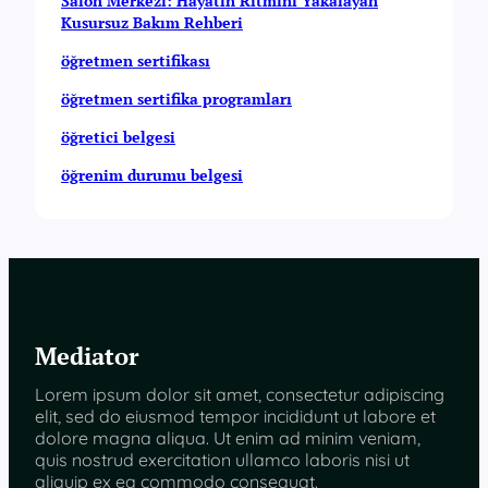
Salon Merkezi: Hayatın Ritmini Yakalayan
Kusursuz Bakım Rehberi
öğretmen sertifikası
öğretmen sertifika programları
öğretici belgesi
öğrenim durumu belgesi
Mediator
Lorem ipsum dolor sit amet, consectetur adipiscing
elit, sed do eiusmod tempor incididunt ut labore et
dolore magna aliqua. Ut enim ad minim veniam,
quis nostrud exercitation ullamco laboris nisi ut
aliquip ex ea commodo consequat.