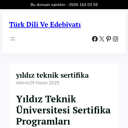
Bu domain satılıktır - 0506 164 03 59
İçeriğe
geç
Türk Dili Ve Edebiyatı
Facebook
X
Pinterest
Instagram
yıldız teknik sertifika
Admin
29 Nisan 2025
Yıldız Teknik
Üniversitesi Sertifika
Programları