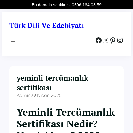
Bu domain satılıktır - 0506 164 03 59
İçeriğe
geç
Türk Dili Ve Edebiyatı
Facebook
X
Pinterest
Instagram
yeminli tercümanlık
sertifikası
Admin
29 Nisan 2025
Yeminli Tercümanlık
Sertifikası Nedir?