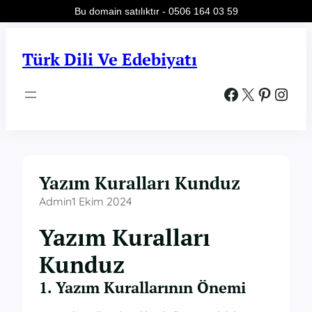
Bu domain satılıktır - 0506 164 03 59
İçeriğe
geç
Türk Dili Ve Edebiyatı
Facebook
X
Pinterest
Instagram
Yazım Kuralları Kunduz
Admin
1 Ekim 2024
Yazım Kuralları
Kunduz
1. Yazım Kurallarının Önemi