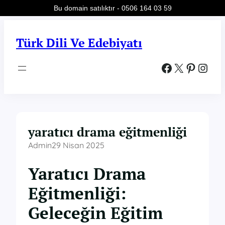
Bu domain satılıktır - 0506 164 03 59
İçeriğe
geç
Türk Dili Ve Edebiyatı
Facebook
X
Pinterest
Instagram
yaratıcı drama eğitmenliği
Admin
29 Nisan 2025
Yaratıcı Drama
Eğitmenliği:
Geleceğin Eğitim