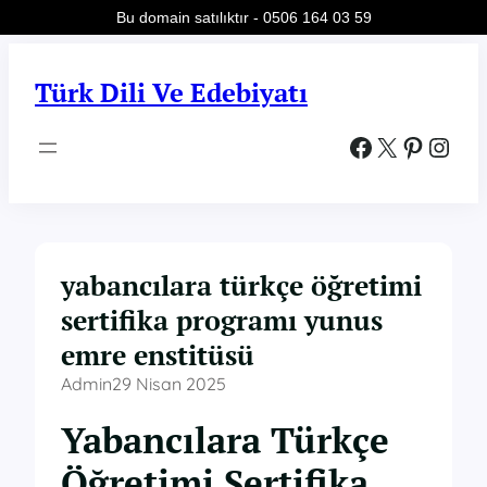
Bu domain satılıktır - 0506 164 03 59
İçeriğe
geç
Türk Dili Ve Edebiyatı
Facebook
X
Pinterest
Instagram
yabancılara türkçe öğretimi
sertifika programı yunus
emre enstitüsü
Admin
29 Nisan 2025
Yabancılara Türkçe
Öğretimi Sertifika