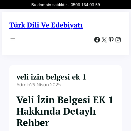
Bu domain satılıktır - 0506 164 03 59
İçeriğe
geç
Türk Dili Ve Edebiyatı
Facebook
X
Pinterest
Instagram
veli izin belgesi ek 1
Admin
29 Nisan 2025
Veli İzin Belgesi EK 1
Hakkında Detaylı
Rehber