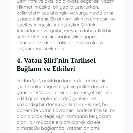
Şiirin ritmi ve akışı da dikkate değerdir. Nazım
Hikmet, müzikal bir yapı oluştururken,
kelimelerin ses ahengini ve vurgu noktalarını
ustaca kullanır. Bu durum, şiirin okunmasını ve
içselleştirilmesini kolaylaştırır. Şiirdeki
tekrarlar ve vurgular, mesajın daha etkili bir
şekilde iletilmesini sağlar. Şiirin yapısı,
okuyucu üzerinde kalıcı bir etki bırakır ve
düşünmeye sevk eder.
4. Vatan Şiiri’nin Tarihsel
Bağlamı ve Etkileri
‘Vatan Şiiri’, yazıldığı dönemde Türkiye’nin
içinde bulunduğu sosyal ve politik durumu
yansıtır. 1930’lar, Türkiye Cumhuriyeti’nin inşa
edildiği ve toplumsal değişimlerin hız
kazandığı bir dönemdir. Nazım Hikmet, bu
dönemde vatan kavramını, sadece fiziksel bir
alan olarak değil, aynı zamanda bir yaşam
alanı, bir mücadele alanı olarak da ele
almıştır. Bu bağlamda, vatanın anlamı,