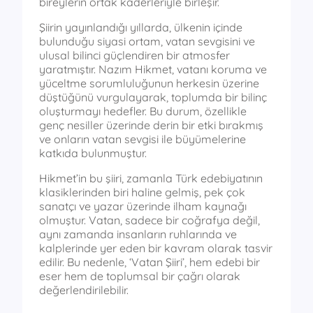
bireylerin ortak kaderleriyle birleşir.
Şiirin yayınlandığı yıllarda, ülkenin içinde
bulunduğu siyasi ortam, vatan sevgisini ve
ulusal bilinci güçlendiren bir atmosfer
yaratmıştır. Nazım Hikmet, vatanı koruma ve
yüceltme sorumluluğunun herkesin üzerine
düştüğünü vurgulayarak, toplumda bir bilinç
oluşturmayı hedefler. Bu durum, özellikle
genç nesiller üzerinde derin bir etki bırakmış
ve onların vatan sevgisi ile büyümelerine
katkıda bulunmuştur.
Hikmet’in bu şiiri, zamanla Türk edebiyatının
klasiklerinden biri haline gelmiş, pek çok
sanatçı ve yazar üzerinde ilham kaynağı
olmuştur. Vatan, sadece bir coğrafya değil,
aynı zamanda insanların ruhlarında ve
kalplerinde yer eden bir kavram olarak tasvir
edilir. Bu nedenle, ‘Vatan Şiiri’, hem edebi bir
eser hem de toplumsal bir çağrı olarak
değerlendirilebilir.