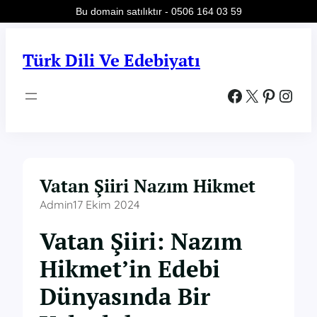
Bu domain satılıktır - 0506 164 03 59
İçeriğe
geç
Türk Dili Ve Edebiyatı
Facebook
X
Pinterest
Instagram
Vatan Şiiri Nazım Hikmet
Admin
17 Ekim 2024
Vatan Şiiri: Nazım
Hikmet’in Edebi
Dünyasında Bir