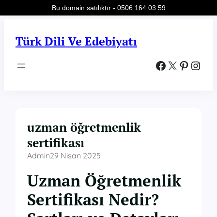
Bu domain satılıktır - 0506 164 03 59
İçeriğe
geç
Türk Dili Ve Edebiyatı
Facebook
X
Pinterest
Instagram
uzman öğretmenlik
sertifikası
Admin
29 Nisan 2025
Uzman Öğretmenlik
Sertifikası Nedir?