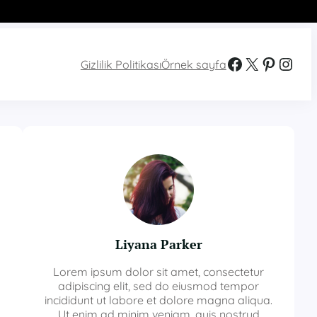
Facebook
X
Pinterest
Instagram
Gizlilik Politikası
Örnek sayfa
Liyana Parker
Lorem ipsum dolor sit amet, consectetur
adipiscing elit, sed do eiusmod tempor
incididunt ut labore et dolore magna aliqua.
Ut enim ad minim veniam, quis nostrud