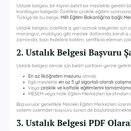
Ustalık belgesi, bir kişinin belirli bir meslekte gerekl
kanıtlayan belgedir. Özellikle çıraklık eğitimi sonrası
Türkiye’de bu belge,
Milli Eğitim Bakanlığı’na bağlı Me
Ustalık belgesi, özellikle iş yeri açmak isteyenler için z
marangoz, mobilyacı gibi meslek dallarında kendi iş y
zamanda, bazı ihalelere katılım, sertifikalı eleman ça
2. Ustalık Belgesi Başvuru Ş
Ustalık belgesi almak için belirli şartların yerine getir
En az ilköğretim mezunu
olmak.
İlgili meslekte
en az 5 yıl sigortalı olarak çalışmı
Veya
çıraklık ve kalfalık eğitimlerini tamamlamı
MESEM veya Halk Eğitim Merkezleri tarafından 
Başvurular genellikle Mesleki Eğitim Merkezleri üzer
sistemi üzerinden başvuru süreci de başlatılabilmekted
3. Ustalık Belgesi PDF Olarak