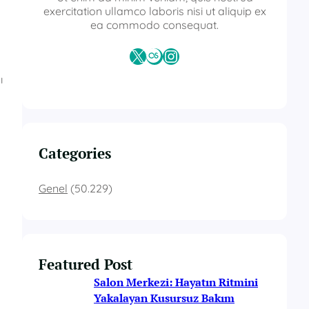
exercitation ullamco laboris nisi ut aliquip ex
ea commodo consequat.
X
Last.fm
Instagram
ı
Categories
Genel
(50.229)
Featured Post
Salon Merkezi: Hayatın Ritmini
Yakalayan Kusursuz Bakım