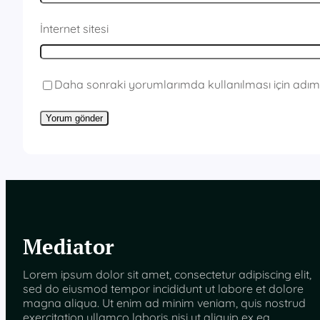
İnternet sitesi
Daha sonraki yorumlarımda kullanılması için adım,
Mediator
Lorem ipsum dolor sit amet, consectetur adipiscing elit,
sed do eiusmod tempor incididunt ut labore et dolore
magna aliqua. Ut enim ad minim veniam, quis nostrud
exercitation ullamco laboris nisi ut aliquip ex ea