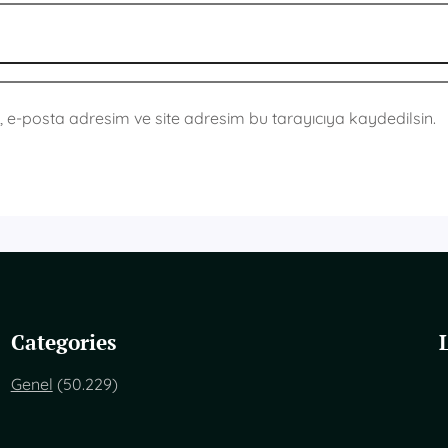
 e-posta adresim ve site adresim bu tarayıcıya kaydedilsin.
Categories
Genel
(50.229)