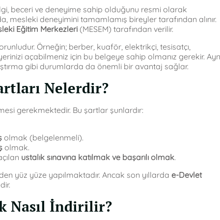
i bilgi, beceri ve deneyime sahip olduğunu resmi olarak
nda, mesleki deneyimini tamamlamış bireyler tarafından alınır.
sleki Eğitim Merkezleri
(MESEM) tarafından verilir.
orunludur. Örneğin; berber, kuaför, elektrikçi, tesisatçı,
erinizi açabilmeniz için bu belgeye sahip olmanız gerekir. Ayn
lıştırma gibi durumlarda da önemli bir avantaj sağlar.
artları Nelerdir?
ilmesi gerekmektedir. Bu şartlar şunlardır:
ş
olmak (belgelenmeli).
ş
olmak.
açılan
ustalık sınavına katılmak ve başarılı olmak
.
inden yüz yüze yapılmaktadır. Ancak son yıllarda
e-Devlet
ir.
 Nasıl İndirilir?