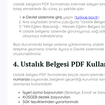
Ustalık belgesini PDF formatında indirmek isteyen birey
talep etmektedir. Bu süreç şu şekilde işler:
e-Devlet sistemine giriş
yapın. (
turkiye.gov.tr
)
Ana sayfadaki arama çubuğuna “Ustalık Belges
“Milli Eğitim Bakanlığı – Mesleki Eğitim Belgesi 
Ustalık belgeniz sistemde görünüyorsa, sağ üs
cihazınıza indirebilirsiniz.
Bazı durumlarda belge sisteme yüklenmemiş olabilir. 
iletişime geçmeniz önerilir. Ayrıca e-Devlet sistemi
oluşturabilirsiniz.
4. Ustalık Belgesi PDF Kulla
Ustalık belgesi PDF formatında birçok resmi işlemde k
numarası
sayesinde, belgenin geçerliliği kurumlar tar
alanlarda kullanılabilir:
İşyeri açma başvuruları
(Belediye, Esnaf ve Sana
KOSGEB destek başvuruları
.
SGK teşviklerinden yararlanmak
.