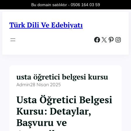
Bu domain satılıktır - 0506 164 03 59
İçeriğe
geç
Türk Dili Ve Edebiyatı
Facebook
X
Pinterest
Instagram
usta öğretici belgesi kursu
Admin
28 Nisan 2025
Usta Öğretici Belgesi
Kursu: Detaylar,
Başvuru ve