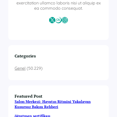
exercitation ullamco laboris nisi ut aliquip ex
ea commodo consequat.
X
Last.fm
Instagram
Categories
Genel
(50.229)
Featured Post
Salon Merkezi: Hayatın Ritmini Yakalayan
Kusursuz Bakım Rehberi
öğretmen sertifikası