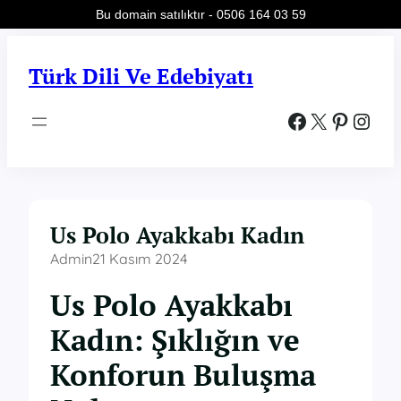
Bu domain satılıktır - 0506 164 03 59
İçeriğe
geç
Türk Dili Ve Edebiyatı
Facebook
X
Pinterest
Instagram
Us Polo Ayakkabı Kadın
Admin
21 Kasım 2024
Us Polo Ayakkabı
Kadın: Şıklığın ve
Konforun Buluşma