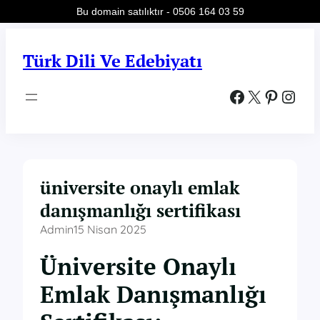
Bu domain satılıktır - 0506 164 03 59
İçeriğe
geç
Türk Dili Ve Edebiyatı
Facebook
X
Pinterest
Instagram
üniversite onaylı emlak
danışmanlığı sertifikası
Admin
15 Nisan 2025
Üniversite Onaylı
Emlak Danışmanlığı