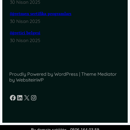
30 Nisan 2025
öğretmen sertifika programları
30 Nisan 2025
öğretici belgesi
30 Nisan 2025
Proudly Powered by WordPress | Theme Mediator
by WebsiteinWP
Facebook
LinkedIn
X
Instagram
Bu domain satılıktır - 0506 164 03 59