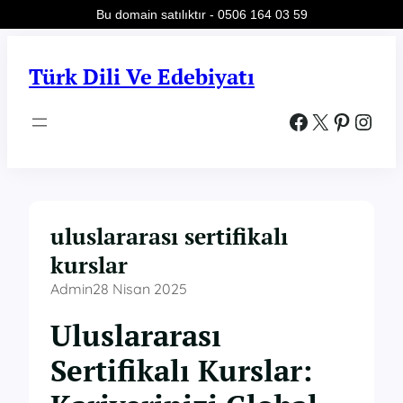
Bu domain satılıktır - 0506 164 03 59
İçeriğe
geç
Türk Dili Ve Edebiyatı
Facebook
X
Pinterest
Instagram
uluslararası sertifikalı
kurslar
Admin
28 Nisan 2025
Uluslararası
Sertifikalı Kurslar: