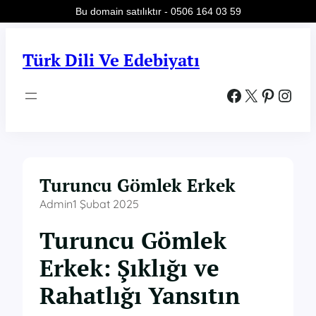
Bu domain satılıktır - 0506 164 03 59
İçeriğe
geç
Türk Dili Ve Edebiyatı
Facebook
X
Pinterest
Instagram
Turuncu Gömlek Erkek
Admin
1 Şubat 2025
Turuncu Gömlek
Erkek: Şıklığı ve
Rahatlığı Yansıtın