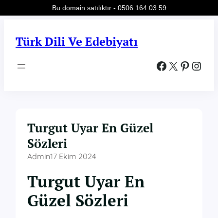
Bu domain satılıktır - 0506 164 03 59
İçeriğe
geç
Türk Dili Ve Edebiyatı
Facebook
X
Pinterest
Instagram
Turgut Uyar En Güzel
Sözleri
Admin
17 Ekim 2024
Turgut Uyar En
Güzel Sözleri