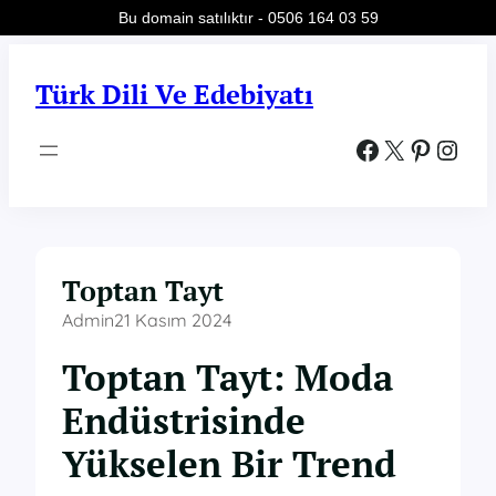
Bu domain satılıktır - 0506 164 03 59
İçeriğe
geç
Türk Dili Ve Edebiyatı
Facebook
X
Pinterest
Instagram
Toptan Tayt
Admin
21 Kasım 2024
Toptan Tayt: Moda
Endüstrisinde
Yükselen Bir Trend