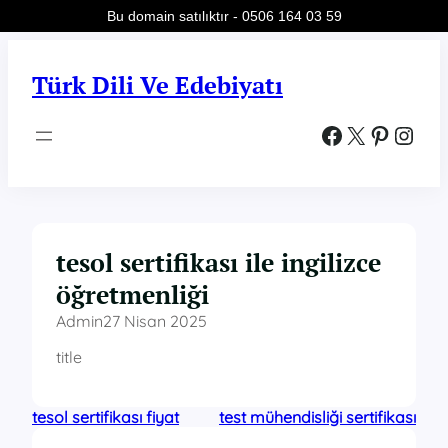
Bu domain satılıktır - 0506 164 03 59
İçeriğe
geç
Türk Dili Ve Edebiyatı
Facebook
X
Pinterest
Instagram
tesol sertifikası ile ingilizce
öğretmenliği
Admin
27 Nisan 2025
title
tesol sertifikası fiyat
test mühendisliği sertifikası