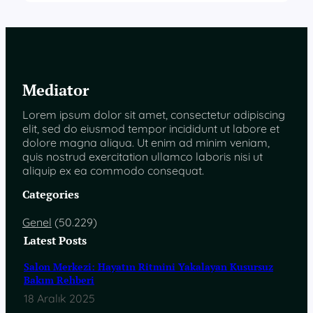
Mediator
Lorem ipsum dolor sit amet, consectetur adipiscing
elit, sed do eiusmod tempor incididunt ut labore et
dolore magna aliqua. Ut enim ad minim veniam,
quis nostrud exercitation ullamco laboris nisi ut
aliquip ex ea commodo consequat.
Categories
Genel
(50.229)
Latest Posts
Salon Merkezi: Hayatın Ritmini Yakalayan Kusursuz
Bakım Rehberi
18 Aralık 2025