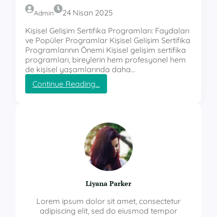
24 Nisan 2025
Admin
Kişisel Gelişim Sertifika Programları: Faydaları
ve Popüler Programlar Kişisel Gelişim Sertifika
Programlarının Önemi Kişisel gelişim sertifika
programları, bireylerin hem profesyonel hem
de kişisel yaşamlarında daha…
:
Continue Reading…
k
i
ş
i
s
e
l
g
e
l
Liyana Parker
i
ş
Lorem ipsum dolor sit amet, consectetur
i
adipiscing elit, sed do eiusmod tempor