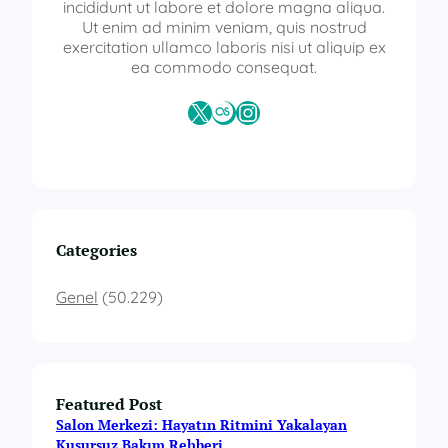
m
incididunt ut labore et dolore magna aliqua.
s
Ut enim ad minim veniam, quis nostrud
e
exercitation ullamco laboris nisi ut aliquip ex
r
ea commodo consequat.
t
i
X
Last.fm
Instagram
f
i
k
a
p
r
o
Categories
g
r
Genel
(50.229)
a
m
l
a
r
Featured Post
ı
Salon Merkezi: Hayatın Ritmini Yakalayan
Kusursuz Bakım Rehberi