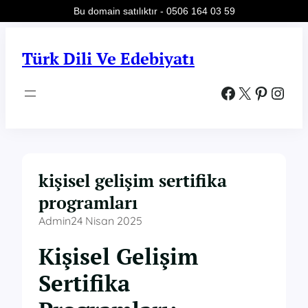
Bu domain satılıktır - 0506 164 03 59
İçeriğe
geç
Türk Dili Ve Edebiyatı
Facebook
X
Pinterest
Instagram
kişisel gelişim sertifika
programları
Admin
24 Nisan 2025
Kişisel Gelişim
Sertifika