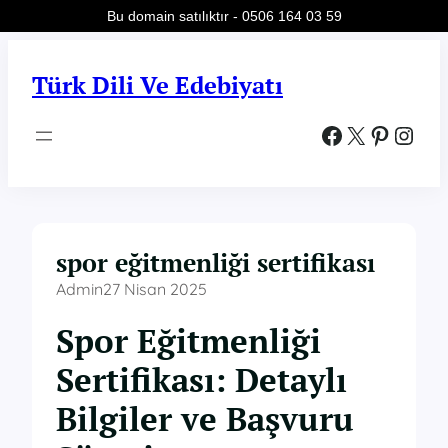
Bu domain satılıktır - 0506 164 03 59
İçeriğe
geç
Türk Dili Ve Edebiyatı
Facebook
X
Pinterest
Instagram
spor eğitmenliği sertifikası
Admin
27 Nisan 2025
Spor Eğitmenliği
Sertifikası: Detaylı
Bilgiler ve Başvuru