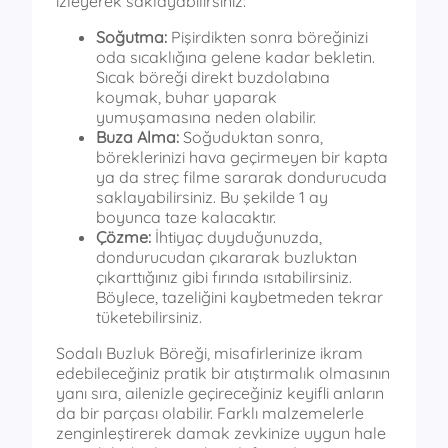
izleyerek saklayabilirsiniz:
Soğutma:
Pişirdikten sonra böreğinizi
oda sıcaklığına gelene kadar bekletin.
Sıcak böreği direkt buzdolabına
koymak, buhar yaparak
yumuşamasına neden olabilir.
Buza Alma:
Soğuduktan sonra,
böreklerinizi hava geçirmeyen bir kapta
ya da streç filme sararak dondurucuda
saklayabilirsiniz. Bu şekilde 1 ay
boyunca taze kalacaktır.
Çözme:
İhtiyaç duyduğunuzda,
dondurucudan çıkararak buzluktan
çıkarttığınız gibi fırında ısıtabilirsiniz.
Böylece, tazeliğini kaybetmeden tekrar
tüketebilirsiniz.
Sodalı Buzluk Böreği, misafirlerinize ikram
edebileceğiniz pratik bir atıştırmalık olmasının
yanı sıra, ailenizle geçireceğiniz keyifli anların
da bir parçası olabilir. Farklı malzemelerle
zenginleştirerek damak zevkinize uygun hale