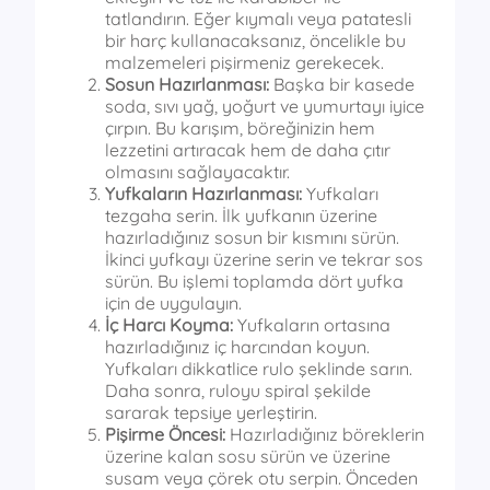
tatlandırın. Eğer kıymalı veya patatesli
bir harç kullanacaksanız, öncelikle bu
malzemeleri pişirmeniz gerekecek.
Sosun Hazırlanması:
Başka bir kasede
soda, sıvı yağ, yoğurt ve yumurtayı iyice
çırpın. Bu karışım, böreğinizin hem
lezzetini artıracak hem de daha çıtır
olmasını sağlayacaktır.
Yufkaların Hazırlanması:
Yufkaları
tezgaha serin. İlk yufkanın üzerine
hazırladığınız sosun bir kısmını sürün.
İkinci yufkayı üzerine serin ve tekrar sos
sürün. Bu işlemi toplamda dört yufka
için de uygulayın.
İç Harcı Koyma:
Yufkaların ortasına
hazırladığınız iç harcından koyun.
Yufkaları dikkatlice rulo şeklinde sarın.
Daha sonra, ruloyu spiral şekilde
sararak tepsiye yerleştirin.
Pişirme Öncesi:
Hazırladığınız böreklerin
üzerine kalan sosu sürün ve üzerine
susam veya çörek otu serpin. Önceden