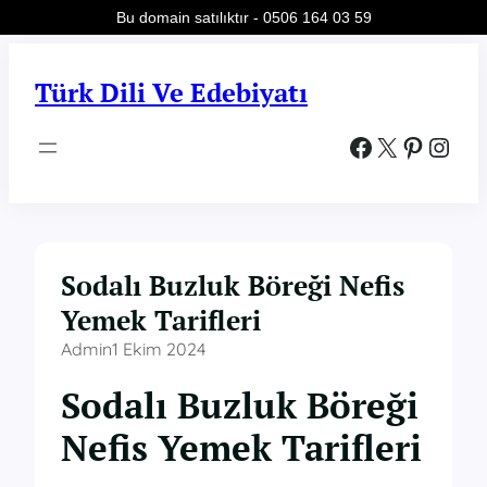
Bu domain satılıktır - 0506 164 03 59
İçeriğe
geç
Türk Dili Ve Edebiyatı
Facebook
X
Pinterest
Instagram
Sodalı Buzluk Böreği Nefis
Yemek Tarifleri
Admin
1 Ekim 2024
Sodalı Buzluk Böreği
Nefis Yemek Tarifleri