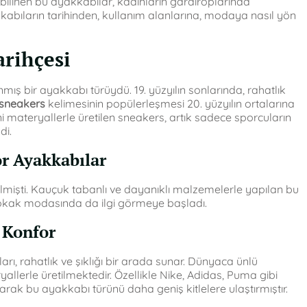
e bilinen bu ayakkabılar, kadınların gardıroplarında
kabıların tarihinden, kullanım alanlarına, modaya nasıl yön
arihçesi
mış bir ayakkabı türüydü. 19. yüzyılın sonlarında, rahatlık
sneakers
kelimesinin popülerleşmesi 20. yüzyılın ortalarına
i materyallerle üretilen sneakers, artık sadece sporcuların
di.
r Ayakkabılar
tilmişti. Kauçuk tabanlı ve dayanıklı malzemelerle yapılan bu
sokak modasında da ilgi görmeye başladı.
 Konfor
arı, rahatlık ve şıklığı bir arada sunar. Dünyaca ünlü
allerle üretilmektedir. Özellikle Nike, Adidas, Puma gibi
ak bu ayakkabı türünü daha geniş kitlelere ulaştırmıştır.