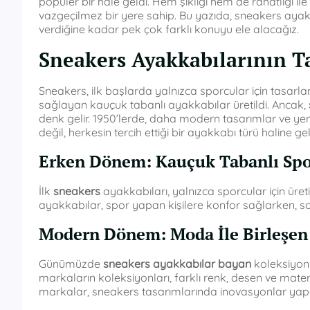
popüler bir hale geldi. Hem şıklığı hem de rahatlığı il
vazgeçilmez bir yere sahip. Bu yazıda, sneakers ayak
verdiğine kadar pek çok farklı konuyu ele alacağız.
Sneakers Ayakkabılarının T
Sneakers, ilk başlarda yalnızca sporcular için tasarlan
sağlayan kauçuk tabanlı ayakkabılar üretildi. Ancak,
denk gelir. 1950’lerde, daha modern tasarımlar ve yen
değil, herkesin tercih ettiği bir ayakkabı türü haline gel
Erken Dönem: Kauçuk Tabanlı Spo
İlk
sneakers
ayakkabıları, yalnızca sporcular için üre
ayakkabılar, spor yapan kişilere konfor sağlarken, 
Modern Dönem: Moda İle Birleşen
Günümüzde
sneakers ayakkabılar bayan
koleksiyonl
markaların koleksiyonları, farklı renk, desen ve matery
markalar, sneakers tasarımlarında inovasyonlar yapar