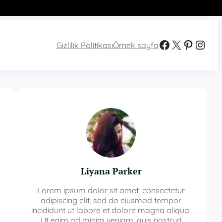
Facebook
X
Pinterest
Instagram
Gizlilik Politikası
Örnek sayfa
Liyana Parker
Lorem ipsum dolor sit amet, consectetur
adipiscing elit, sed do eiusmod tempor
incididunt ut labore et dolore magna aliqua.
Ut enim ad minim veniam, quis nostrud