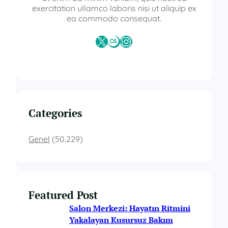
exercitation ullamco laboris nisi ut aliquip ex
ea commodo consequat.
X
Last.fm
Instagram
Categories
Genel
(50.229)
Featured Post
Salon Merkezi: Hayatın Ritmini
Yakalayan Kusursuz Bakım