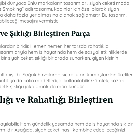
ibi dünyaca ünlü markaların tasarımları, siyah ceketi moda
e Smoking” adlı tasarımı, kadınlar için özel olarak siyah
a daha fazla yer almasına olanak sağlamıştır. Bu tasarım,
bileceği mesajını vermiştir.
ve Şıklığı Birleştiren Parça
parçalardan biridir. Hemen hemen her tarzda rahatlıkla
tasarımlarıyla hem iş hayatında hem de sosyal etkinliklerde
 bir siyah ceket, şıklığı bir arada sunarken, giyen kişinin
llanışlıdır. Soğuk havalarda sıcak tutan kumaşlardan üretile
fif ya da kalın modelleriyle kullanılabilir. Gömlek, kazak
ündelik şıklığı yakalamak da mümkündür.
ığı ve Rahatlığı Birleştiren
yayılabilir. Hem gündelik yaşamda hem de iş hayatında şık bir
dir. Aşağıda, siyah ceketi nasıl kombine edebileceğinizi