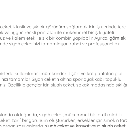
ah ceket, klasik ve şık bir görünüm sağlamak için iş yerinde terc
mlek ve uygun renkli pantolon ile mükemmel bir iş kıyafeti
bluz ve kalem etek ile şık bir kombin yapılabilir. Ayrıca,
gömlek
rinde siyah ceketinizi tamamlayan rahat ve profesyonel bir
inlerle kullanılması mümkündür. Tişört ve kot pantolon gibi
lığınızı tamamlar. Siyah ceketin altına spor ayakkabı, topuklu
niz. Özellikle gençler için siyah ceket, sokak modasında şıklığı
anda olduğunda, siyah ceket, mükemmel bir tercih olabilir.
ceket, zarif bir görünüm oluştururken, erkekler için smokin tarz
 tip organizasyonlarda,
siyah ceket ve kravat
veya
siyah ceket