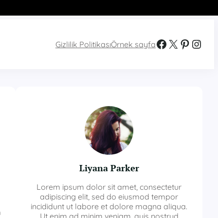
Facebook
X
Pinterest
Instagram
Gizlilik Politikası
Örnek sayfa
Liyana Parker
Lorem ipsum dolor sit amet, consectetur
adipiscing elit, sed do eiusmod tempor
incididunt ut labore et dolore magna aliqua.
h
Ut enim ad minim veniam, quis nostrud