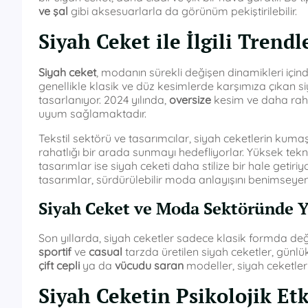
ve şal
gibi aksesuarlarla da görünüm pekiştirilebilir.
Siyah Ceket ile İlgili Trend
Siyah ceket
, modanın sürekli değişen dinamikleri içi
genellikle klasik ve düz kesimlerde karşımıza çıkan si
tasarlanıyor. 2024 yılında,
oversize
kesim ve daha raha
uyum sağlamaktadır.
Tekstil sektörü ve tasarımcılar, siyah ceketlerin kuma
rahatlığı bir arada sunmayı hedefliyorlar. Yüksek teknol
tasarımlar ise siyah ceketi daha stilize bir hale getiriyo
tasarımlar, sürdürülebilir moda anlayışını benimseyen 
Siyah Ceket ve Moda Sektöründe Y
Son yıllarda, siyah ceketler sadece klasik formda değil
sportif
ve
casual
tarzda üretilen siyah ceketler, günl
çift cepli
ya da
vücudu saran
modeller, siyah ceketlerin
Siyah Ceketin Psikolojik Etk