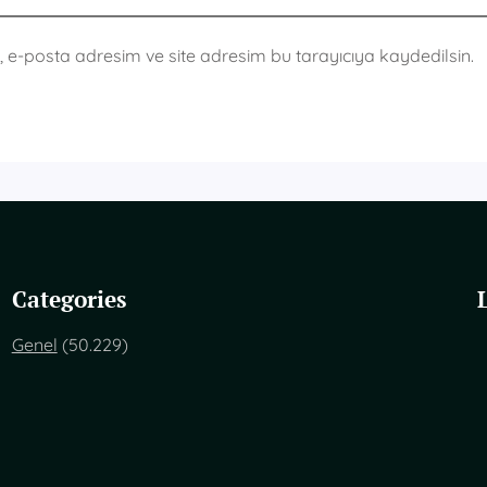
 e-posta adresim ve site adresim bu tarayıcıya kaydedilsin.
Categories
Genel
(50.229)