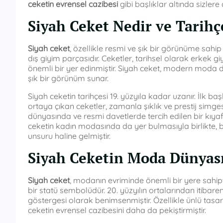
ceketin evrensel cazibesi
gibi başlıklar altında sizlere
Siyah Ceket Nedir ve Tarihç
Siyah ceket
, özellikle resmi ve şık bir görünüme sahi
dış giyim parçasıdır. Ceketler, tarihsel olarak erkek
önemli bir yer edinmiştir. Siyah ceket, modern moda d
şık bir görünüm sunar.
Siyah ceketin tarihçesi 19. yüzyıla kadar uzanır. İlk 
ortaya çıkan ceketler, zamanla şıklık ve prestij simgesi
dünyasında ve resmi davetlerde tercih edilen bir kıyaf
ceketin kadın modasında da yer bulmasıyla birlikte, b
unsuru haline gelmiştir.
Siyah Ceketin Moda Dünyası
Siyah ceket
, modanın evriminde önemli bir yere sahipt
bir statü sembolüdür. 20. yüzyılın ortalarından itibar
göstergesi olarak benimsenmiştir. Özellikle ünlü tasar
ceketin evrensel cazibesini daha da pekiştirmiştir.