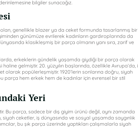
 derinlemesine bilgiler sunacağız.
esi
p olan, genellikle blazer ya da ceket formunda tasarlanmış bir
 giyiminden günümüze evrilerek kadınların gardıroplarında da
ünyasında klasikleşmiş bir parça olmanın yanı sıra, zarif ve
başlarda, erkeklerin gündelik yaşamda giydiği bir parça olarak
 haline gelmiştir. 20. yüzyılın başlarında, özellikle Avrupa’da, 
et olarak popülerleşmiştir. 1920’lerin sonlarına doğru, siyah
u parça hem erkek hem de kadınlar için evrensel bir stil
ndaki Yeri
ir. Bu parça, sadece bir dış giyim ürünü değil, aynı zamanda
en, siyah ceketler, iş dünyasında ve sosyal yaşamda saygınlık
ımcılar, bu şık parça üzerinde yaptıkları çalışmalarla siyah