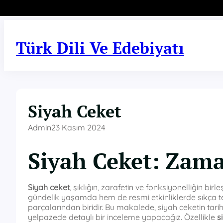
İçeriğe
geç
Türk Dili Ve Edebiyatı
Siyah Ceket
Admin
23 Kasım 2024
Siyah Ceket: Zama
Siyah ceket
, şıklığın, zarafetin ve fonksiyonelliğin bi
gündelik yaşamda hem de resmi etkinliklerde sıkça te
parçalarından biridir. Bu makalede, siyah ceketin tarih
yelpazede detaylı bir inceleme yapacağız. Özellikle
s