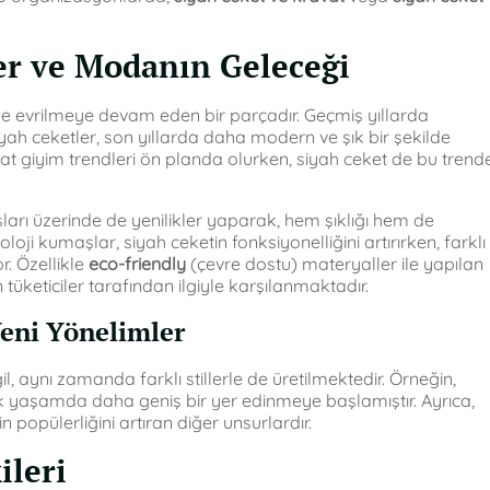
ler ve Modanın Geleceği
nde evrilmeye devam eden bir parçadır. Geçmiş yıllarda
yah ceketler, son yıllarda daha modern ve şık bir şekilde
t giyim trendleri ön planda olurken, siyah ceket de bu trend
şları üzerinde de yenilikler yaparak, hem şıklığı hem de
oji kumaşlar, siyah ceketin fonksiyonelliğini artırırken, farklı
r. Özellikle
eco-friendly
(çevre dostu) materyaller ile yapılan
tüketiciler tarafından ilgiyle karşılanmaktadır.
eni Yönelimler
, aynı zamanda farklı stillerle de üretilmektedir. Örneğin,
ük yaşamda daha geniş bir yer edinmeye başlamıştır. Ayrıca,
 popülerliğini artıran diğer unsurlardır.
ileri