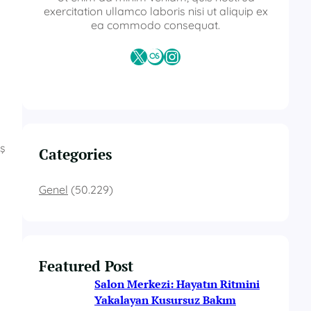
exercitation ullamco laboris nisi ut aliquip ex
ea commodo consequat.
X
Last.fm
Instagram
iş
Categories
Genel
(50.229)
Featured Post
Salon Merkezi: Hayatın Ritmini
Yakalayan Kusursuz Bakım