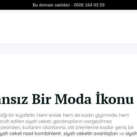
Bu domain satılıktır - 0506 164 03 59
nsız Bir Moda İkonu
rleştiği bir kıyafettir. Hem erkek hem de kadın giyiminde, hem
rcih edilen siyah ceket, gardıropların vazgeçilmez
çesinden, kullanım alanlarına, stil önerilerine kadar geniş bir
iyah ceket nasıl kombinlenir
,
siyah ceketin avantajları
ve
siya