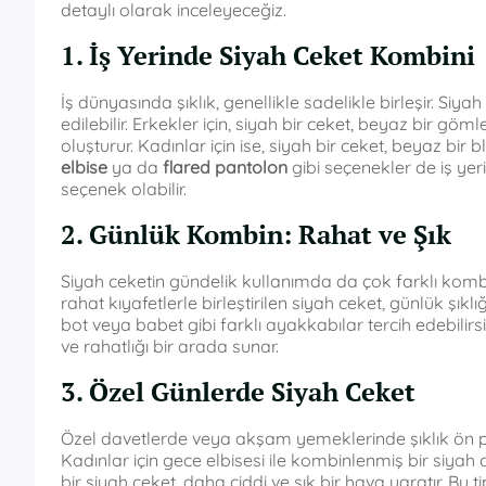
detaylı olarak inceleyeceğiz.
1. İş Yerinde Siyah Ceket Kombini
İş dünyasında şıklık, genellikle sadelikle birleşir. Siy
edilebilir. Erkekler için, siyah bir ceket, beyaz bir gö
oluşturur. Kadınlar için ise, siyah bir ceket, beyaz bir 
elbise
ya da
flared pantolon
gibi seçenekler de iş ye
seçenek olabilir.
2. Günlük Kombin: Rahat ve Şık
Siyah ceketin gündelik kullanımda da çok farklı komb
rahat kıyafetlerle birleştirilen siyah ceket, günlük şık
bot veya babet gibi farklı ayakkabılar tercih edebilirsi
ve rahatlığı bir arada sunar.
3. Özel Günlerde Siyah Ceket
Özel davetlerde veya akşam yemeklerinde şıklık ön pl
Kadınlar için gece elbisesi ile kombinlenmiş bir siyah 
bir siyah ceket, daha ciddi ve şık bir hava yaratır. Bu