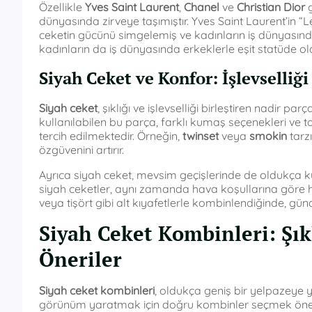
Özellikle
Yves Saint Laurent
,
Chanel
ve
Christian Dior
g
dünyasında zirveye taşımıştır. Yves Saint Laurent’in “L
ceketin gücünü simgelemiş ve kadınların iş dünyasınd
kadınların da iş dünyasında erkeklerle eşit statüde ola
Siyah Ceket ve Konfor: İşlevselliği 
Siyah ceket
, şıklığı ve işlevselliği birleştiren nadir 
kullanılabilen bu parça, farklı kumaş seçenekleri ve 
tercih edilmektedir. Örneğin,
twinset
veya
smokin
tarzı
özgüvenini artırır.
Ayrıca siyah ceket, mevsim geçişlerinde de oldukça ku
siyah ceketler, aynı zamanda hava koşullarına göre ha
veya tişört gibi alt kıyafetlerle kombinlendiğinde, g
Siyah Ceket Kombinleri: Şıkl
Öneriler
Siyah ceket kombinleri
, oldukça geniş bir yelpazeye 
görünüm yaratmak için doğru kombinler seçmek önemli