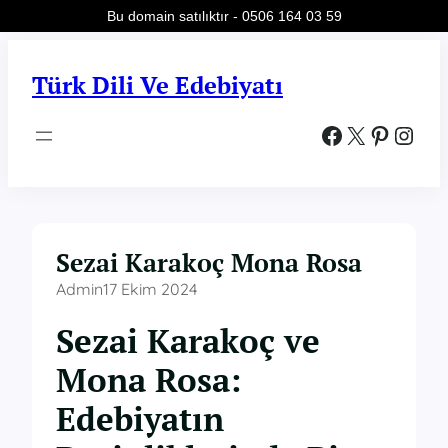
Bu domain satılıktır - 0506 164 03 59
İçeriğe
geç
Türk Dili Ve Edebiyatı
Facebook
X
Pinterest
Instagram
Sezai Karakoç Mona Rosa
Admin
17 Ekim 2024
Sezai Karakoç ve
Mona Rosa:
Edebiyatın