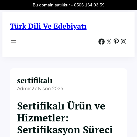
Bu domain satılıktır - 0506 164 03 59
İçeriğe
geç
Türk Dili Ve Edebiyatı
Facebook
X
Pinterest
Instagram
sertifikalı
Admin
27 Nisan 2025
Sertifikalı Ürün ve
Hizmetler:
Sertifikasyon Süreci