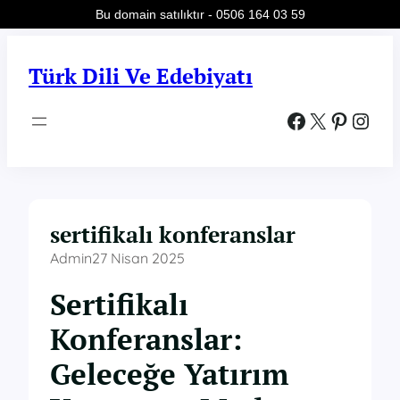
Bu domain satılıktır - 0506 164 03 59
İçeriğe
geç
Türk Dili Ve Edebiyatı
Facebook
X
Pinterest
Instagram
sertifikalı konferanslar
Admin
27 Nisan 2025
Sertifikalı
Konferanslar:
Geleceğe Yatırım