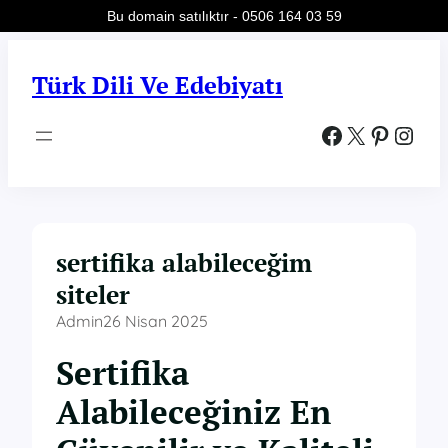
Bu domain satılıktır - 0506 164 03 59
İçeriğe
geç
Türk Dili Ve Edebiyatı
Facebook
X
Pinterest
Instagram
sertifika alabileceğim
siteler
Admin
26 Nisan 2025
Sertifika
Alabileceğiniz En