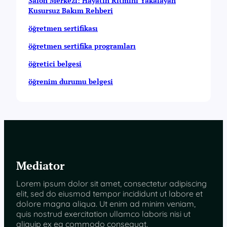
Salon Merkezi: Hayatın Ritmini Yakalayan
Kusursuz Bakım Rehberi
öğretmen sertifikası
öğretmen sertifika programları
öğretici belgesi
öğrenim durumu belgesi
Mediator
Lorem ipsum dolor sit amet, consectetur adipiscing
elit, sed do eiusmod tempor incididunt ut labore et
dolore magna aliqua. Ut enim ad minim veniam,
quis nostrud exercitation ullamco laboris nisi ut
aliquip ex ea commodo consequat.