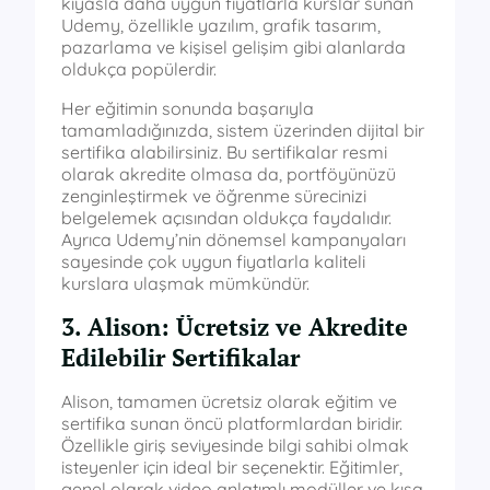
kıyasla daha uygun fiyatlarla kurslar sunan
Udemy, özellikle yazılım, grafik tasarım,
pazarlama ve kişisel gelişim gibi alanlarda
oldukça popülerdir.
Her eğitimin sonunda başarıyla
tamamladığınızda, sistem üzerinden dijital bir
sertifika alabilirsiniz. Bu sertifikalar resmi
olarak akredite olmasa da, portföyünüzü
zenginleştirmek ve öğrenme sürecinizi
belgelemek açısından oldukça faydalıdır.
Ayrıca Udemy’nin dönemsel kampanyaları
sayesinde çok uygun fiyatlarla kaliteli
kurslara ulaşmak mümkündür.
3. Alison: Ücretsiz ve Akredite
Edilebilir Sertifikalar
Alison, tamamen ücretsiz olarak eğitim ve
sertifika sunan öncü platformlardan biridir.
Özellikle giriş seviyesinde bilgi sahibi olmak
isteyenler için ideal bir seçenektir. Eğitimler,
genel olarak video anlatımlı modüller ve kısa