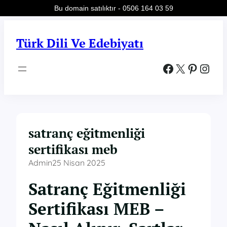
Bu domain satılıktır - 0506 164 03 59
İçeriğe
geç
Türk Dili Ve Edebiyatı
Facebook
X
Pinterest
Instagram
satranç eğitmenliği
sertifikası meb
Admin
25 Nisan 2025
Satranç Eğitmenliği
Sertifikası MEB –