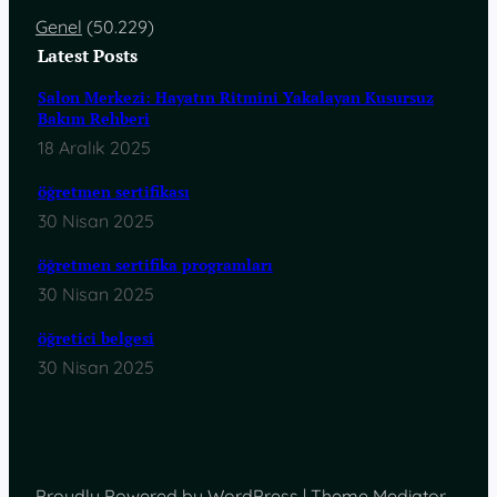
Genel
(50.229)
Latest Posts
Salon Merkezi: Hayatın Ritmini Yakalayan Kusursuz
Bakım Rehberi
18 Aralık 2025
öğretmen sertifikası
30 Nisan 2025
öğretmen sertifika programları
30 Nisan 2025
öğretici belgesi
30 Nisan 2025
Proudly Powered by WordPress | Theme Mediator