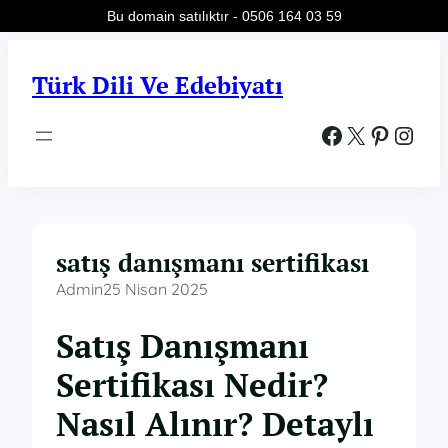
Bu domain satılıktır - 0506 164 03 59
İçeriğe
geç
Türk Dili Ve Edebiyatı
Facebook
X
Pinterest
Instagram
satış danışmanı sertifikası
Admin
25 Nisan 2025
Satış Danışmanı
Sertifikası Nedir?
Nasıl Alınır? Detaylı