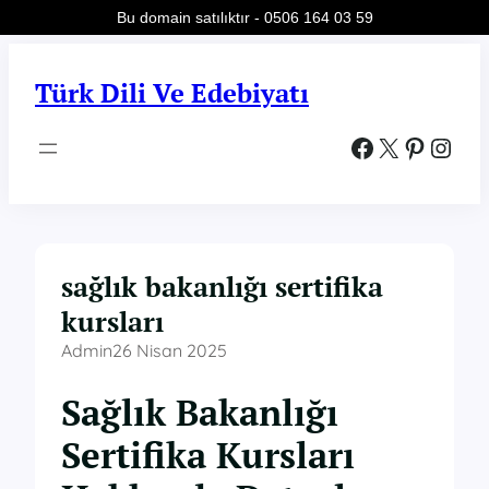
Bu domain satılıktır - 0506 164 03 59
İçeriğe
geç
Türk Dili Ve Edebiyatı
Facebook
X
Pinterest
Instagram
sağlık bakanlığı sertifika
kursları
Admin
26 Nisan 2025
Sağlık Bakanlığı
Sertifika Kursları