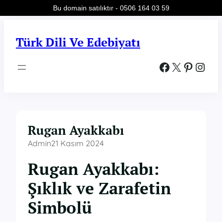
Bu domain satılıktır - 0506 164 03 59
İçeriğe
geç
Türk Dili Ve Edebiyatı
Facebook
X
Pinterest
Instagram
Rugan Ayakkabı
Admin
21 Kasım 2024
Rugan Ayakkabı:
Şıklık ve Zarafetin
Simbolü