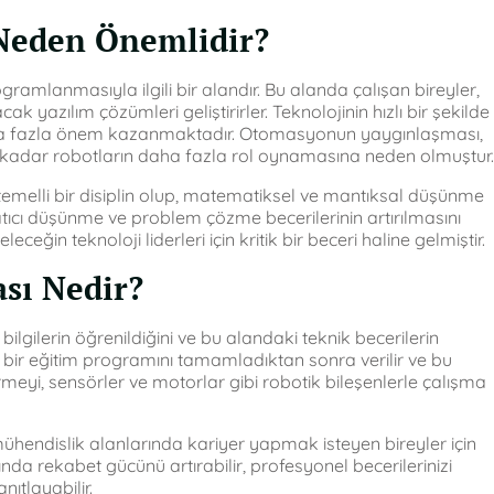
 Neden Önemlidir?
ramlanmasıyla ilgili bir alandır. Bu alanda çalışan bireyler,
ak yazılım çözümleri geliştirirler. Teknolojinin hızlı bir şekilde
 daha fazla önem kazanmaktadır. Otomasyonun yaygınlaşması,
 kadar robotların daha fazla rol oynamasına neden olmuştur.
temelli bir disiplin olup, matematiksel ve mantıksal düşünme
aratıcı düşünme ve problem çözme becerilerinin artırılmasını
ceğin teknoloji liderleri için kritik bir beceri haline gelmiştir.
ası Nedir?
ilgilerin öğrenildiğini ve bu alandaki teknik becerilerin
kle bir eğitim programını tamamladıktan sonra verilir ve bu
rmeyi, sensörler ve motorlar gibi robotik bileşenlerle çalışma
 mühendislik alanlarında kariyer yapmak isteyen bireyler için
ında rekabet gücünü artırabilir, profesyonel becerilerinizi
nıtlayabilir.