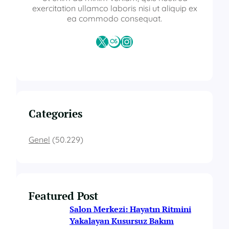
exercitation ullamco laboris nisi ut aliquip ex
ea commodo consequat.
X
Last.fm
Instagram
Categories
Genel
(50.229)
Featured Post
Salon Merkezi: Hayatın Ritmini
Yakalayan Kusursuz Bakım