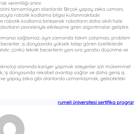
 verimliliği artırır.
birini tamamlayan alanlardır. Birçok yapay zeka uzmanı,
cıyla robotik kodlama bilgisi kullanmaktadır.
e robotik kodlama birleşerek robotların daha akıllı hale
otların çevreleriyle etkileşime giren algoritmalar geliştirir.
zanmanızı sağlamaz; aynı zamanda takım çalışması, problem
u beceriler, iş dünyasında yüksek talep gören özelliklerdir.
alıdır, çünkü teknik becerilerin yanı sıra yaratıcı düşünme ve
, teknoloji alanında kariyer yapmak isteyenler için mükemmel
lmak, iş dünyasında rekabet avantajı sağlar ve daha geniş iş
k ve yapay zeka gibi alanlarda uzmanlaşmak, gelecekteki
rumeli üniversitesi sertifika progra