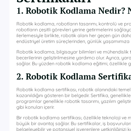
1. Robotik Kodlama Nedir?
Robotik kodlama, robotların tasarımı, kontrolü ve prog
robotların çeşitli görevleri yerine getirmelerini sağlayac
ilerlemesiyle birlikte, robotik alanı her geçen gün
endüstriyel üretim süreçlerinden, günlük yaşamımıza
Robotik kodlama, bilgisayar bilimleri ve mühendislik 
becerilerinin geliştirilmesine yardımcı olur. Ayrıca, y
sağlar. Bu yüzden robotik kodlama eğitimi, özellikle gele
2. Robotik Kodlama Sertifik
Robotik kodlama sertifikası, robotik alanındaki temel b
kazanıldığını gösteren bir belgedir. Sertifika, genelli
programlar genellikle robotik tasarımı, yazılım gelişti
gibi konuları içerir.
Bir robotik kodlama sertifikası, özellikle teknoloji ve
büyük bir avantaj sağlar. Bu sertifikalar, iş başvurular
belgeleyebilir ve potansiyel işverenlere yetkinliğinizi ka