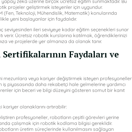
e yapay zeka üzerine birçok ücretsiz eğitim sunmaktadır. Bu
tik projeler geliştirmek isteyenler için uygundur.
 (Fen, Teknoloji, Mühendislik, Matematik) konularında
ikle yeni başlayanlar için faydalıdır.
seviyesinden ileri seviyeye kadar eğitim seçenekleri sunar
verir. Ücretsiz robotik kurslarına katılmak, öğrendiklerinizi
ıza ve projelerde yer almanıza da olanak tanır.
Sertifikalarının Faydaları ve
yeni mezunlara veya kariyer değiştirmek isteyen profesyonelle
erin iş piyasasında daha rekabetçi hale gelmelerine yardımcı
erenler için beceri ve bilgi düzeyini gösteren somut bir kanıt
ariyer olanaklarını artırabilir:
liştiren profesyoneller, robotların çeşitli görevleri yerine
landa çalışmak için robotik kodlama bilgisi gereklidir.
robotların üretim süreçlerinde kullanılmasını sağlayan