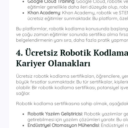
Google Cloud Training
: Google Cloud, robotik v
eğitimler genellikle daha ileri düzeyde olup, robo
Khan Academy
: Khan Academy, robotik ve STEM
ücretsiz eğitimler sunmaktadır. Bu platform, özell
Bu platformlar, robotik kodlama konusunda başlangıç 
ve çoğu zaman eğitimler sonunda sertifika alma fırsatı 
belgelendirmenin yanı sıra, daha fazla pratik yapman
4. Ücretsiz Robotik Kodlama 
Kariyer Olanakları
Ücretsiz robotik kodlama sertifikaları, öğrencilere, 
büyük fırsatlar sunmaktadır. Bu tür sertifikalar, kişil
olabilir. Bir robotik kodlama sertifikası, potansiyel işv
sağlar.
Robotik kodlama sertifikasına sahip olmak, aşağıdaki k
Robotik Yazılım Geliştiricisi
: Robotik yazılımlar ge
getirebilmesi için yazılım çözümleri yaratır. Bu a
Endüstriyel Otomasyon Mühendisi
: Endüstriyel 