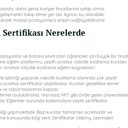
asında, daha geniş kariyer fırsatlarına sahip olma,
 gelişmeleri takip etme yer alır. Ayrıca, bu alandaki
 yüksek maaşlı pozisyonlara erişim sağlayabilirsiniz.
 Sertifikası Nerelerde
şlayanlar ve bütçesi sınırlı olan öğrenciler için büyük bir fırsa
line eğitim platformu, çeşitli ücretsiz robotik kodlama kursları
er ücretsiz robotik kodlama eğitim kaynakları:
le işbirliği yaparak robotik kodlama alanında çok çeşitli
cretsiz sertifikalar alabilirsiniz. Kurslar genellikle temel
ı ve robot tasarımını kapsar.
leri bulabilirsiniz. Harvard, MIT gibi önde gelen üniversiteler
. Eğitimler sonunda katılımcılara çeşitli sertifikalar
liği yapmaktadır. Bazı kurslar tamamen ücretsizdir ve
rme konusunda bilgi verir. Sertifikalar Udemy üzerinden