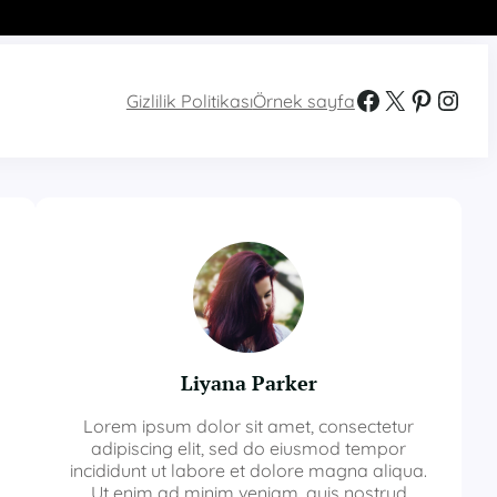
Facebook
X
Pinterest
Instagram
Gizlilik Politikası
Örnek sayfa
Liyana Parker
Lorem ipsum dolor sit amet, consectetur
adipiscing elit, sed do eiusmod tempor
incididunt ut labore et dolore magna aliqua.
Ut enim ad minim veniam, quis nostrud