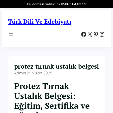
Bu domain satılıktır - 0506 164 03 59
İçeriğe
geç
Türk Dili Ve Edebiyatı
Facebook
X
Pinterest
Instagram
protez tırnak ustalık belgesi
Admin
25 Nisan 2025
Protez Tırnak
Ustalık Belgesi:
Eğitim, Sertifika ve