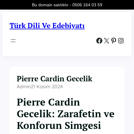
Bu domain satılıktır - 0506 164 03 59
İçeriğe
geç
Türk Dili Ve Edebiyatı
Facebook
X
Pinterest
Instagram
Pierre Cardin Gecelik
Admin
21 Kasım 2024
Pierre Cardin
Gecelik: Zarafetin ve
Konforun Simgesi