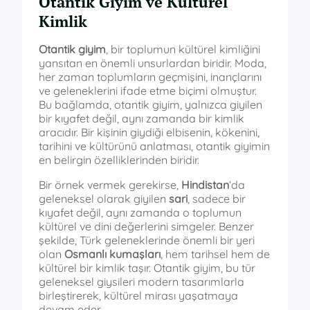
Otantik Giyim ve Kültürel
Kimlik
Otantik giyim
, bir toplumun kültürel kimliğini
yansıtan en önemli unsurlardan biridir. Moda,
her zaman toplumların geçmişini, inançlarını
ve geleneklerini ifade etme biçimi olmuştur.
Bu bağlamda, otantik giyim, yalnızca giyilen
bir kıyafet değil, aynı zamanda bir kimlik
aracıdır. Bir kişinin giydiği elbisenin, kökenini,
tarihini ve kültürünü anlatması, otantik giyimin
en belirgin özelliklerinden biridir.
Bir örnek vermek gerekirse,
Hindistan
‘da
geleneksel olarak giyilen
sari
, sadece bir
kıyafet değil, aynı zamanda o toplumun
kültürel ve dini değerlerini simgeler. Benzer
şekilde, Türk geleneklerinde önemli bir yeri
olan
Osmanlı kumaşları
, hem tarihsel hem de
kültürel bir kimlik taşır. Otantik giyim, bu tür
geleneksel giysileri modern tasarımlarla
birleştirerek, kültürel mirası yaşatmaya
devam eder.