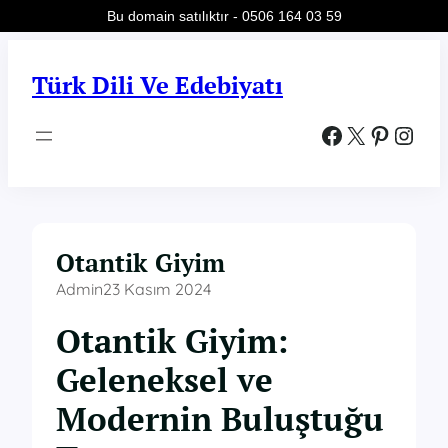
Bu domain satılıktır - 0506 164 03 59
İçeriğe
geç
Türk Dili Ve Edebiyatı
Facebook
X
Pinterest
Instagram
Otantik Giyim
Admin
23 Kasım 2024
Otantik Giyim:
Geleneksel ve
Modernin Buluştuğu