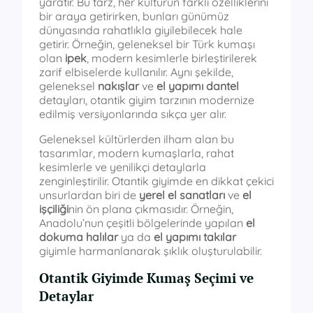
yaratır. Bu tarz, her kültürün farklı özelliklerini
bir araya getirirken, bunları günümüz
dünyasında rahatlıkla giyilebilecek hale
getirir. Örneğin, geleneksel bir Türk kumaşı
olan
ipek
, modern kesimlerle birleştirilerek
zarif elbiselerde kullanılır. Aynı şekilde,
geleneksel
nakışlar
ve
el yapımı dantel
detayları, otantik giyim tarzının modernize
edilmiş versiyonlarında sıkça yer alır.
Geleneksel kültürlerden ilham alan bu
tasarımlar, modern kumaşlarla, rahat
kesimlerle ve yenilikçi detaylarla
zenginleştirilir. Otantik giyimde en dikkat çekici
unsurlardan biri de
yerel el sanatları
ve
el
işçiliği
nin ön plana çıkmasıdır. Örneğin,
Anadolu’nun çeşitli bölgelerinde yapılan
el
dokuma halılar
ya da
el yapımı takılar
giyimle harmanlanarak şıklık oluşturulabilir.
Otantik Giyimde Kumaş Seçimi ve
Detaylar