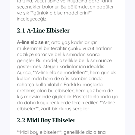
tarzına, vücut tipine ve ihtiyacına göre farklı
seçenekler bulunur. Bu bölümde, en popüler
ve şık **günlük elbise modellerini**
inceleyeceğiz.
2.1 A-Line Elbiseler
A-line elbiseler
, orta yaş kadınlar için
mükemmel bir tercihtir çünkü vücut hatlarını
nazikçe sarar ve bel kısmından sonra
genişler. Bu model, özellikle bel kısmını ince
göstermek isteyen kadınlar için idealdir.
Ayrıca, **A-line elbise modelleri**, hem günlük
kullanımda hem de ofis kombinlerinde
rahatça kullanılabilir. Farklı kumaşlarla
üretilmiş olan bu elbiseler, hem yaz hem de
kış mevsiminde giyilebilir. Pastel tonlarında ya
da daha koyu renklerde tercih edilen **A-line
elbiseler**, zarif bir duruş sergiler.
2.2 Midi Boy Elbiseler
**Midi boy elbiseler**, genellikle diz altına