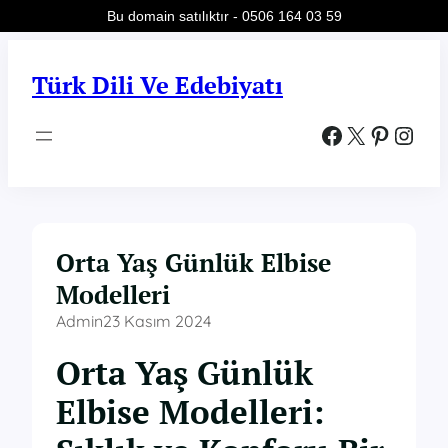
Bu domain satılıktır - 0506 164 03 59
İçeriğe
geç
Türk Dili Ve Edebiyatı
Facebook
X
Pinterest
Instagram
Orta Yaş Günlük Elbise
Modelleri
Admin
23 Kasım 2024
Orta Yaş Günlük
Elbise Modelleri: