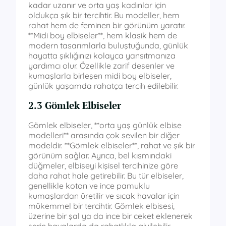
kadar uzanır ve orta yaş kadınlar için
oldukça şık bir tercihtir. Bu modeller, hem
rahat hem de feminen bir görünüm yaratır.
**Midi boy elbiseler**, hem klasik hem de
modern tasarımlarla buluştuğunda, günlük
hayatta şıklığınızı kolayca yansıtmanıza
yardımcı olur. Özellikle zarif desenler ve
kumaşlarla birleşen midi boy elbiseler,
günlük yaşamda rahatça tercih edilebilir.
2.3 Gömlek Elbiseler
Gömlek elbiseler, **orta yaş günlük elbise
modelleri** arasında çok sevilen bir diğer
modeldir. **Gömlek elbiseler**, rahat ve şık bir
görünüm sağlar. Ayrıca, bel kısmındaki
düğmeler, elbiseyi kişisel tercihinize göre
daha rahat hale getirebilir. Bu tür elbiseler,
genellikle koton ve ince pamuklu
kumaşlardan üretilir ve sıcak havalar için
mükemmel bir tercihtir. Gömlek elbisesi,
üzerine bir şal ya da ince bir ceket eklenerek
serin havalarda da rahatlıkla giyilebilir.