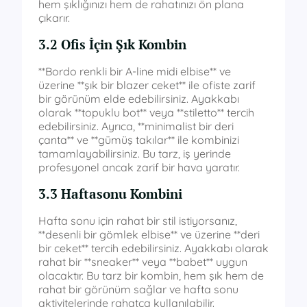
hem şıklığınızı hem de rahatınızı ön plana
çıkarır.
3.2 Ofis İçin Şık Kombin
**Bordo renkli bir A-line midi elbise** ve
üzerine **şık bir blazer ceket** ile ofiste zarif
bir görünüm elde edebilirsiniz. Ayakkabı
olarak **topuklu bot** veya **stiletto** tercih
edebilirsiniz. Ayrıca, **minimalist bir deri
çanta** ve **gümüş takılar** ile kombinizi
tamamlayabilirsiniz. Bu tarz, iş yerinde
profesyonel ancak zarif bir hava yaratır.
3.3 Haftasonu Kombini
Hafta sonu için rahat bir stil istiyorsanız,
**desenli bir gömlek elbise** ve üzerine **deri
bir ceket** tercih edebilirsiniz. Ayakkabı olarak
rahat bir **sneaker** veya **babet** uygun
olacaktır. Bu tarz bir kombin, hem şık hem de
rahat bir görünüm sağlar ve hafta sonu
aktivitelerinde rahatça kullanılabilir.