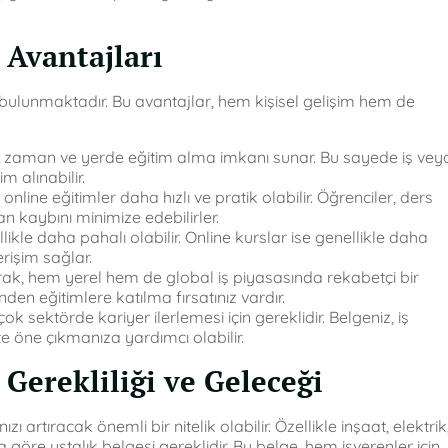
 Avantajları
 bulunmaktadır. Bu avantajlar, hem kişisel gelişim hem de
leri zaman ve yerde eğitim alma imkanı sunar. Bu sayede iş vey
 alınabilir.
nline eğitimler daha hızlı ve pratik olabilir. Öğrenciler, ders
n kaybını minimize edebilirler.
ikle daha pahalı olabilir. Online kurslar ise genellikle daha
erişim sağlar.
arak, hem yerel hem de global iş piyasasında rekabetçi bir
nden eğitimlere katılma fırsatınız vardır.
çok sektörde kariyer ilerlemesi için gereklidir. Belgeniz, iş
te öne çıkmanıza yardımcı olabilir.
 Gerekliliği ve Geleceği
ı artıracak önemli bir nitelik olabilir. Özellikle inşaat, elektrik
 göre ustalık belgesi gereklidir. Bu belge, hem işverenler için