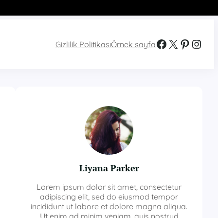
Facebook
X
Pinterest
Instagram
Gizlilik Politikası
Örnek sayfa
Liyana Parker
Lorem ipsum dolor sit amet, consectetur
adipiscing elit, sed do eiusmod tempor
incididunt ut labore et dolore magna aliqua.
Ut enim ad minim veniam, quis nostrud