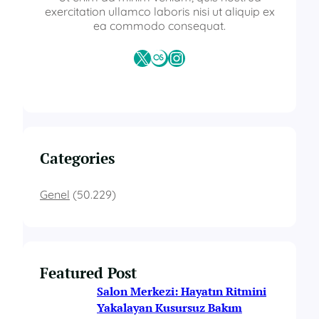
exercitation ullamco laboris nisi ut aliquip ex
ea commodo consequat.
X
Last.fm
Instagram
Categories
Genel
(50.229)
Featured Post
Salon Merkezi: Hayatın Ritmini
Yakalayan Kusursuz Bakım