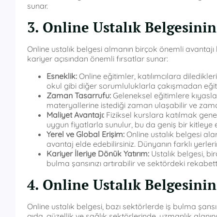
sunar.
3. Online Ustalık Belgesinin
Online ustalık belgesi almanın birçok önemli avantajı
kariyer açısından önemli fırsatlar sunar:
Esneklik:
Online eğitimler, katılımcılara diledik
okul gibi diğer sorumluluklarla çakışmadan eğitim
Zaman Tasarrufu:
Geleneksel eğitimlere kıyasla o
materyallerine istediği zaman ulaşabilir ve zama
Maliyet Avantajı:
Fiziksel kurslara katılmak genell
uygun fiyatlarla sunulur, bu da geniş bir kitleye 
Yerel ve Global Erişim:
Online ustalık belgesi al
avantaj elde edebilirsiniz. Dünyanın farklı yerleri
Kariyer İleriye Dönük Yatırım:
Ustalık belgesi, bir
bulma şansınızı artırabilir ve sektördeki rekabet
4. Online Ustalık Belgesinin
Online ustalık belgesi, bazı sektörlerde iş bulma şansınız
gıda, güzellik ve sağlık sektörlerinde, uzmanlık alanına