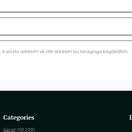
 e-posta adresim ve site adresim bu tarayıcıya kaydedilsin.
Categories
Genel
(50.229)