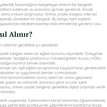
yeterlilik kazandığınızı belgeleyen önemli bir belgedir.
sınıflara katılmak ve sınavlara girmek gerekirdi. Ancak,
esi alma imkanı doğmuştur. Online ustalık belgesi, internet
çerek alınabilen bir belgedir. Bu belge, hem kişilerin
piyasasında rekabet avantajı elde etmelerine yardımcı olur.
ıl Alınır?
n adımlar genellikle şu şekildedir:
ustalık belgesi veren bir eğitim kurumu seçmektir. Türkiye’de
aktadır. Seçtiğiniz platformun Yükseköğretim Kurulu (YÖK)
madığını kontrol etmek önemlidir.
almak için, ilgili eğitim programına kaydolmanız gerekecektir.
 makaleler ve uygulamalı dersler sunmaktadır.
ını tamamladıktan sonra, belirli bir sınavı geçmeniz
k yapılır ve uzmanlık alanınıza göre sorular içerir.
ra, online ustalık belgeniz genellikle dijital ortamda verilir.
ümkündür.
eklik sayesinde, katılımcıların kendi hızlarında öğrenmelerine
iye sektördeki profesyonel yeterliliklerini kanıtlama fırsatı