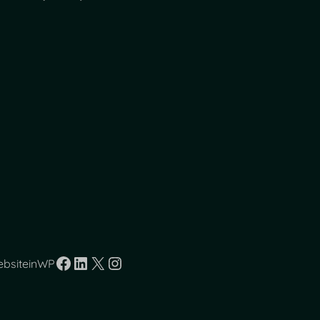
Facebook
LinkedIn
X
Instagram
ebsiteinWP