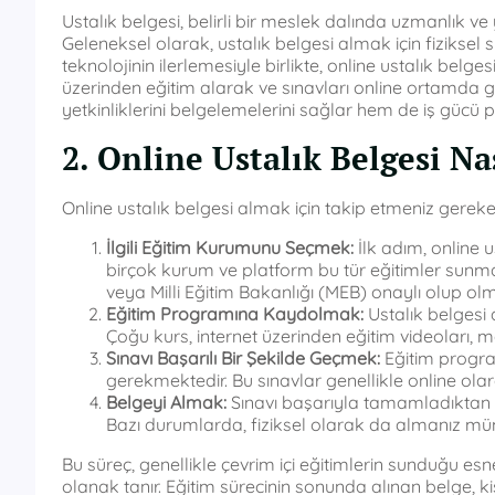
Ustalık belgesi, belirli bir meslek dalında uzmanlık ve 
Geleneksel olarak, ustalık belgesi almak için fiziksel 
teknolojinin ilerlemesiyle birlikte, online ustalık belg
üzerinden eğitim alarak ve sınavları online ortamda ge
yetkinliklerini belgelemelerini sağlar hem de iş gücü 
2. Online Ustalık Belgesi Nas
Online ustalık belgesi almak için takip etmeniz gereke
İlgili Eğitim Kurumunu Seçmek:
İlk adım, online 
birçok kurum ve platform bu tür eğitimler sunm
veya Milli Eğitim Bakanlığı (MEB) onaylı olup ol
Eğitim Programına Kaydolmak:
Ustalık belgesi 
Çoğu kurs, internet üzerinden eğitim videoları,
Sınavı Başarılı Bir Şekilde Geçmek:
Eğitim program
gerekmektedir. Bu sınavlar genellikle online olara
Belgeyi Almak:
Sınavı başarıyla tamamladıktan son
Bazı durumlarda, fiziksel olarak da almanız m
Bu süreç, genellikle çevrim içi eğitimlerin sunduğu esn
olanak tanır. Eğitim sürecinin sonunda alınan belge, kiş