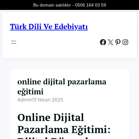
Bu domain satılıktır - 0506 164 03 59
İçeriğe
geç
Türk Dili Ve Edebiyatı
Facebook
X
Pinterest
Instagram
online dijital pazarlama
eğitimi
Admin
13 Nisan 2025
Online Dijital
Pazarlama Eğitimi: