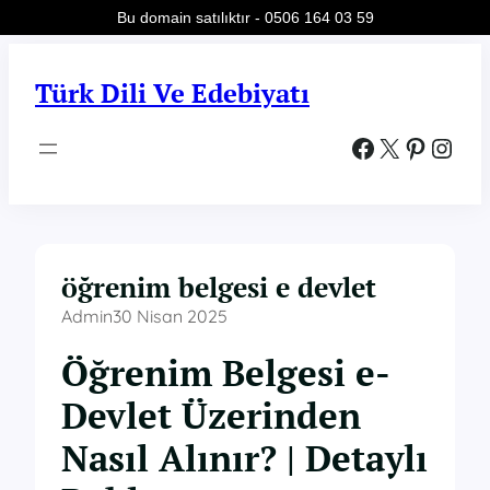
Bu domain satılıktır - 0506 164 03 59
İçeriğe
geç
Türk Dili Ve Edebiyatı
Facebook
X
Pinterest
Instagram
öğrenim belgesi e devlet
Admin
30 Nisan 2025
Öğrenim Belgesi e-
Devlet Üzerinden
Nasıl Alınır? | Detaylı