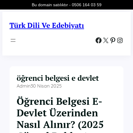
Bu domain satılıktır - 0506 164 03 59
İçeriğe
geç
Türk Dili Ve Edebiyatı
Facebook
X
Pinterest
Instagram
öğrenci belgesi e devlet
Admin
30 Nisan 2025
Öğrenci Belgesi E-
Devlet Üzerinden
Nasıl Alınır? (2025