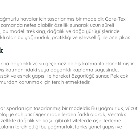
e yağmurlu havalar için tasarlanmış bir modeldir. Gore-Tex
 zamanda nefes alabilir özellik sunarak uzun süreli
ı, bu modeli trekking, dağcılık ve doğa yürüyüşlerinde
 olan bu yağmurluk, pratikliği ve işlevselliği ile öne çıkar.
k
na dayanıklı ve su geçirmez bir dış katmanla donatılmıştır.
 Dış katmanındaki suya dayanıklı kaplama sayesinde,
uşak ve esnek yapısı ile hareket özgürlüğü sunar. Pek çok
ğmurdan korunmak için tercih etmektedir.
or sporları için tasarlanmış bir modeldir. Bu yağmurluk, vücut
olojiye sahiptir. Diğer modellerden farklı olarak, Ventrikx
llikle dağcılık ve koşu gibi aktivitelerde aşırı terleme
ların tercih ettiği bu yağmurluk, fonksiyonel yapısı ve