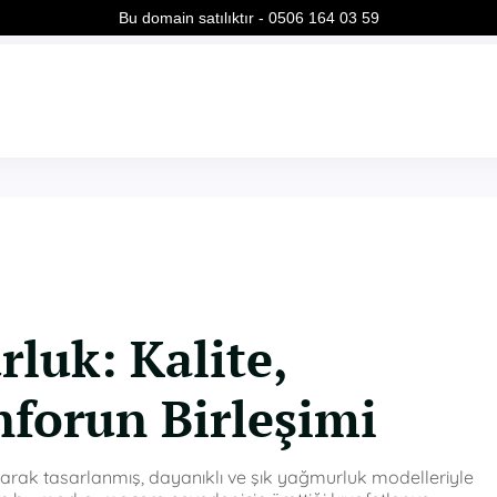
Bu domain satılıktır - 0506 164 03 59
luk: Kalite,
forun Birleşimi
l olarak tasarlanmış, dayanıklı ve şık yağmurluk modelleriyle