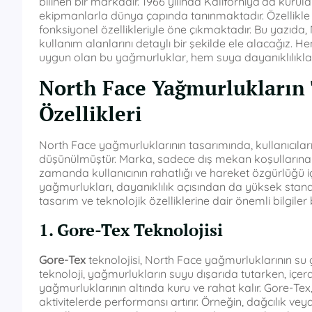
bilinen bir markadır. 1966 yılında Kaliforniya’da kurul
ekipmanlarla dünya çapında tanınmaktadır. Özellikle 
fonksiyonel özellikleriyle öne çıkmaktadır. Bu yazıda, 
kullanım alanlarını detaylı bir şekilde ele alacağı
uygun olan bu yağmurluklar, hem suya dayanıklılıkları h
North Face Yağmurlukların 
Özellikleri
North Face yağmurluklarının tasarımında, kullanıcılar
düşünülmüştür. Marka, sadece dış mekan koşullarına 
zamanda kullanıcının rahatlığı ve hareket özgürlüğü 
yağmurlukları, dayanıklılık açısından da yüksek stand
tasarım ve teknolojik özelliklerine dair önemli bilgiler b
1. Gore-Tex Teknolojisi
Gore-Tex
teknolojisi, North Face yağmurluklarının su g
teknoloji, yağmurlukların suyu dışarıda tutarken, içerde
yağmurluklarının altında kuru ve rahat kalır. Gore-Tex
aktivitelerde performansı artırır. Örneğin, dağcılık vey