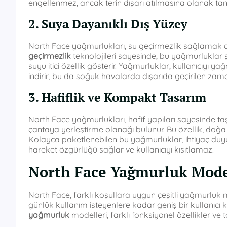
engellenmez, ancak terin dışarı atılmasına olanak tan
2. Suya Dayanıklı Dış Yüzey
North Face yağmurlukları, su geçirmezlik sağlamak am
geçirmezlik
teknolojileri sayesinde, bu yağmurluklar ş
suyu itici özellik gösterir. Yağmurluklar, kullanıcıyı
indirir, bu da soğuk havalarda dışarıda geçirilen zama
3. Hafiflik ve Kompakt Tasarım
North Face yağmurlukları, hafif yapıları sayesinde t
çantaya yerleştirme olanağı bulunur. Bu özellik, doğa 
Kolayca paketlenebilen bu yağmurluklar, ihtiyaç duyuld
hareket özgürlüğü sağlar ve kullanıcıyı kısıtlamaz.
North Face Yağmurluk Model
North Face, farklı koşullara uygun çeşitli yağmurluk 
günlük kullanım isteyenlere kadar geniş bir kullanıcı k
yağmurluk
modelleri, farklı fonksiyonel özellikler ve ta