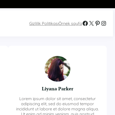
Facebook
X
Pinterest
Instagram
Gizlilik Politikası
Örnek sayfa
Liyana Parker
Lorem ipsum dolor sit amet, consectetur
adipiscing elit, sed do eiusmod tempor
incididunt ut labore et dolore magna aliqua.
Ut enim ad minim veniam, quis nostrud