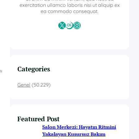
exercitation ullamco laboris nisi ut aliquip ex
ea commodo consequat.
X
Last.fm
Instagram
Categories
ı
Genel
(50.229)
Featured Post
Salon Merkezi: Hayatın Ritmini
Yakalayan Kusursuz Bakım