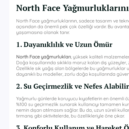
North Face Yağmurluklarını
North Face yağmurluklarının, sadece tasarım ve tekno
açısından da önemli pek çok özelliği vardır. Bu avantaj
yaşamasına olanak tanır.
1. Dayanıklılık ve Uzun Ömür
North Face yağmurlukları
, yüksek kaliteli malzemele
Doğa koşullarında sıklıkla maruz kalan dış yüzeyler, 
Özellikle sık yağış alan bölgelerde bu yağmurluklar uzu
dayanıklı bu modeller, zorlu doğa koşullarında güvenle
2. Su Geçirmezlik ve Nefes Alabilir
Yağmurlu günlerde koruyucu kıyafetlerin en önemli özel
%100 su geçirmezlik sunarak kullanıcıyı tamamen kuru tu
nemin dışarı atılmasını sağlar. Bu da, uzun süreli kull
tırmanış gibi aktivitelerde, bu özellikleriyle öne çıkar.
3. Konforlu Kullanım ve Hareket 