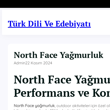
İçeriğe
geç
Türk Dili Ve Edebiyatı
North Face Yağmurluk
Admin
22 Kasım 2024
North Face Yağmur
Performans ve Kon
North Face yağmurluk
, outdoor aktiviteleri için öze