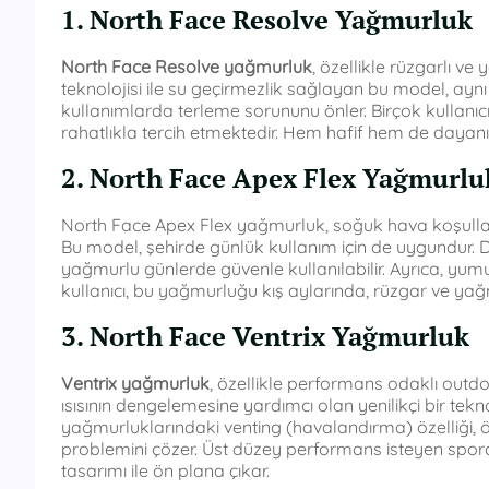
1. North Face Resolve Yağmurluk
North Face Resolve yağmurluk
, özellikle rüzgarlı v
teknolojisi ile su geçirmezlik sağlayan bu model, aynı
kullanımlarda terleme sorununu önler. Birçok kullanıc
rahatlıkla tercih etmektedir. Hem hafif hem de dayanıklı
2. North Face Apex Flex Yağmurlu
North Face Apex Flex yağmurluk, soğuk hava koşulları
Bu model, şehirde günlük kullanım için de uygundur.
yağmurlu günlerde güvenle kullanılabilir. Ayrıca, yum
kullanıcı, bu yağmurluğu kış aylarında, rüzgar ve ya
3. North Face Ventrix Yağmurluk
Ventrix yağmurluk
, özellikle performans odaklı outdo
ısısının dengelemesine yardımcı olan yenilikçi bir tekn
yağmurluklarındaki venting (havalandırma) özelliği, öze
problemini çözer. Üst düzey performans isteyen sporcu
tasarımı ile ön plana çıkar.