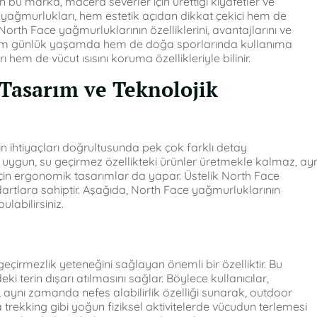
an bu marka, macera severler için ürettiği kıyafetler ve
yağmurlukları, hem estetik açıdan dikkat çekici hem de
North Face yağmurluklarının özelliklerini, avantajlarını ve
z. Hem günlük yaşamda hem de doğa sporlarında kullanıma
em de vücut ısısını koruma özellikleriyle bilinir.
Tasarım ve Teknolojik
ın ihtiyaçları doğrultusunda pek çok farklı detay
uygun, su geçirmez özellikteki ürünler üretmekle kalmaz, ayn
için ergonomik tasarımlar da yapar. Üstelik North Face
artlara sahiptir. Aşağıda, North Face yağmurluklarının
ulabilirsiniz.
eçirmezlik yeteneğini sağlayan önemli bir özelliktir. Bu
ki terin dışarı atılmasını sağlar. Böylece kullanıcılar,
, aynı zamanda nefes alabilirlik özelliği sunarak, outdoor
a trekking gibi yoğun fiziksel aktivitelerde vücudun terlemesi