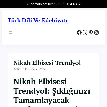
Bu domain satılıktır - 0506 164 03 59
İçeriğe
geç
Türk Dili Ve Edebiyatı
Facebook
X
Pinterest
Instagram
Nikah Elbisesi Trendyol
Admin
11 Ocak 2025
Nikah Elbisesi
Trendyol: Şıklığınızı
Tamamlayacak