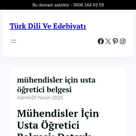
Bu domain satılıktır - 0506 164 03 59
İçeriğe
geç
Türk Dili Ve Edebiyatı
Facebook
X
Pinterest
Instagram
mühendisler için usta
öğretici belgesi
Admin
25 Nisan 2025
Mühendisler İçin
Usta Öğretici